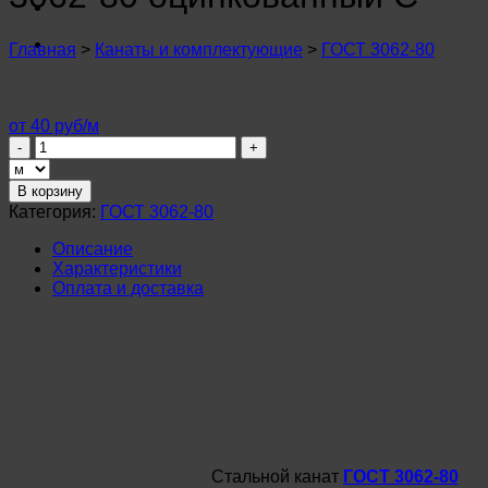
n
u
n
Главная
>
Канаты и комплектующие
>
ГОСТ 3062-80
u
n
u
n
от 40 руб/м
u
Количество
n
товара
u
Канат
В корзину
n
стальной
Категория:
ГОСТ 3062-80
u
3,7мм
n
ГОСТ
Описание
u
3062-
Характеристики
n
80
Оплата и доставка
u
оцинкованный
n
С
u
n
u
Стальной канат
ГОСТ 3062-80