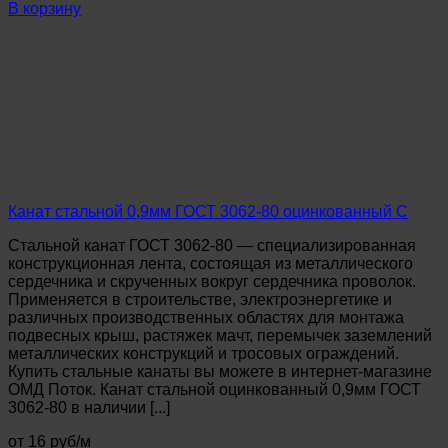
Канат
В корзину
стальной
2,0мм
ГОСТ
3062-
80
оцинкованный
С
Канат стальной 0,9мм ГОСТ 3062-80 оцинкованный С
Стальной канат ГОСТ 3062-80 — специализированная
конструкционная лента, состоящая из металлического
сердечника и скрученных вокруг сердечника проволок.
Применяется в строительстве, электроэнергетике и
различных производственных областях для монтажа
подвесных крыш, растяжек мачт, перемычек заземлений
металлических конструкций и тросовых ограждений.
Купить стальные канаты вы можете в интернет-магазине
ОМД Поток. Канат стальной оцинкованный 0,9мм ГОСТ
3062-80 в наличии [...]
от 16 руб/м