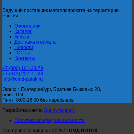
Ведущий поставщик металлопроката на территории
России
О компании
Каталог
Услуги
Доставка и оплата
Новости
ГОСТы
Контакты
+7 (800) 101-28-79
+7 (343) 227-71-28
info@omd-potok.ru
Офис: г. Екатеринбург, Братьев Быковых 28,
офис 104
Пн-пт 8:00-18:00 без перерывов
Разработка сайта:
Sunny Agency
Политика конфиденциальности
Все права защищены 2026 ©
ОМД ПОТОК