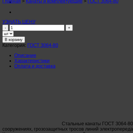
Главная
>
Канаты и комплектующие
>
ГОСТ 3064-80
УЗНАТЬ ЦЕНУ
Количество
товара
Канат
В корзину
стальной
Категория:
ГОСТ 3064-80
7,8мм
ГОСТ
Описание
3064-
Характеристики
80
Оплата и доставка
Стальные канаты ГОСТ 3064-80 
сооружениях, грозозащитных тросов линий электропередач