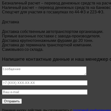
Безналичный расчет – перевод денежных средств на расч
Наличный расчет – перевод денежных средств на банковск
Спецсчет для участия в госзакупках по 44-ФЗ и 223-ФЗ.
Доставка
Доставка собственным автотранспортом организации.
Прямые вагонные поставки с завода-производителя.
Доставка крупнотоннажными фурами до 20 тонн.
Доставка до терминала транспортной компании.
Самовывоз со склада.
Напишите контактные данные и наш менеджер св
Нажимая кнопку действия, вы соглашаетесь с
политикой конфиденциа