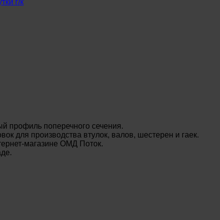
тки г/к
ый профиль поперечного сечения.
вок для производства втулок, валов, шестерен и гаек.
тернет-магазине ОМД Поток.
де.