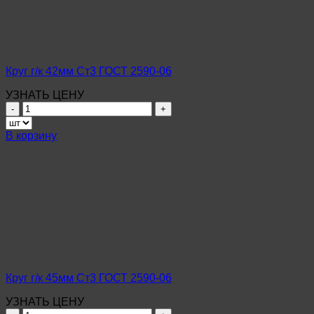
2590-
06
Круг г/к 42мм Ст3 ГОСТ 2590-06
УЗНАТЬ ЦЕНУ
Количество
товара
Круг
В корзину
г/
к
42мм
Ст3
ГОСТ
2590-
06
Круг г/к 45мм Ст3 ГОСТ 2590-06
УЗНАТЬ ЦЕНУ
Количество