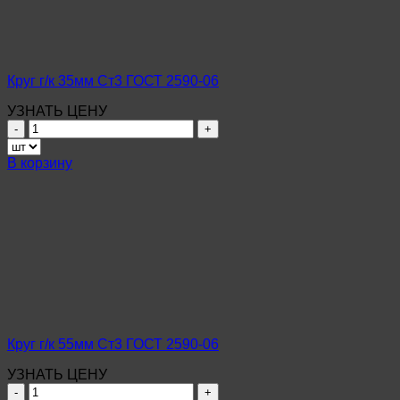
06
Круг г/к 35мм Ст3 ГОСТ 2590-06
УЗНАТЬ ЦЕНУ
Количество
товара
Круг
В корзину
г/
к
35мм
Ст3
ГОСТ
2590-
06
Круг г/к 55мм Ст3 ГОСТ 2590-06
УЗНАТЬ ЦЕНУ
Количество