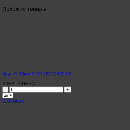
Похожие товары
Круг г/к 36мм Ст3 ГОСТ 2590-06
УЗНАТЬ ЦЕНУ
Количество
товара
Круг
В корзину
г/
к
36мм
Ст3
ГОСТ