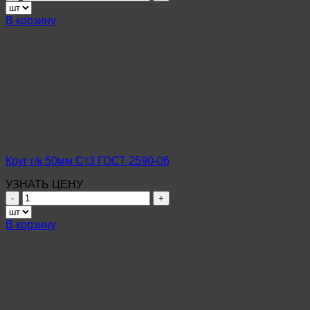
товара
Круг
В корзину
г/
к
55мм
Ст3
ГОСТ
2590-
06
Круг г/к 50мм Ст3 ГОСТ 2590-06
УЗНАТЬ ЦЕНУ
Количество
товара
Круг
В корзину
г/
к
50мм
Ст3
ГОСТ
2590-
06