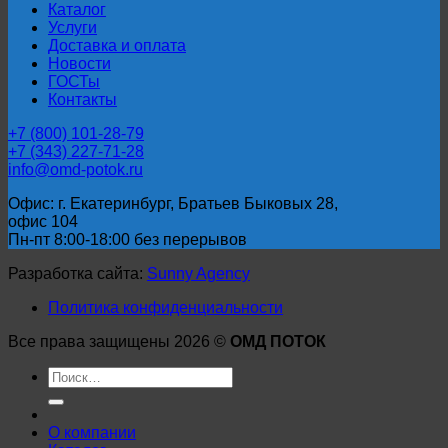
Каталог
Услуги
Доставка и оплата
Новости
ГОСТы
Контакты
+7 (800) 101-28-79
+7 (343) 227-71-28
info@omd-potok.ru
Офис: г. Екатеринбург, Братьев Быковых 28,
офис 104
Пн-пт 8:00-18:00 без перерывов
Разработка сайта:
Sunny Agency
Политика конфиденциальности
Все права защищены 2026 ©
ОМД ПОТОК
Искать:
О компании