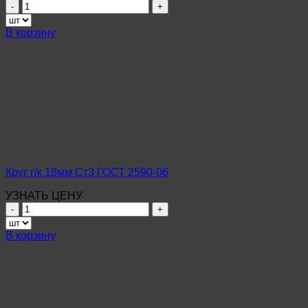
Количество
товара
Круг
В корзину
г/
к
26мм
Ст3
ГОСТ
2590-
06
Круг г/к 18мм Ст3 ГОСТ 2590-06
УЗНАТЬ ЦЕНУ
Количество
товара
Круг
В корзину
г/
к
18мм
Ст3
ГОСТ
2590-