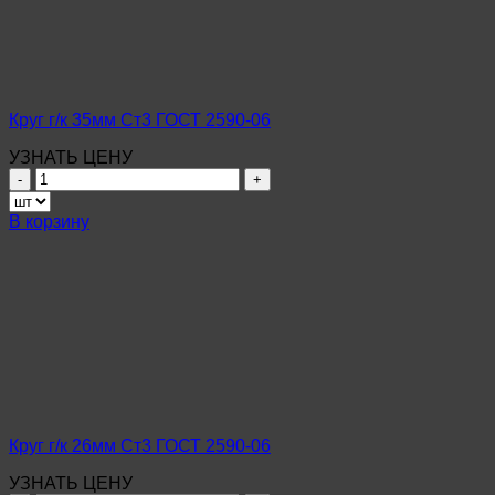
2590-
06
Круг г/к 35мм Ст3 ГОСТ 2590-06
УЗНАТЬ ЦЕНУ
Количество
товара
Круг
В корзину
г/
к
35мм
Ст3
ГОСТ
2590-
06
Круг г/к 26мм Ст3 ГОСТ 2590-06
УЗНАТЬ ЦЕНУ