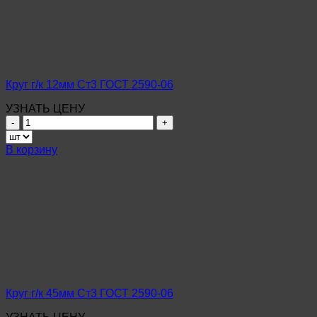
ГОСТ
2590-
06
Круг г/к 12мм Ст3 ГОСТ 2590-06
УЗНАТЬ ЦЕНУ
Количество
товара
Круг
В корзину
г/
к
12мм
Ст3
ГОСТ
2590-
06
Круг г/к 45мм Ст3 ГОСТ 2590-06