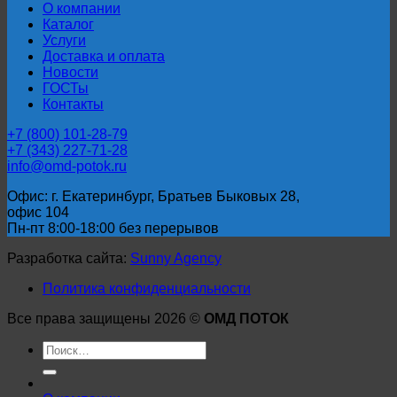
О компании
Каталог
Услуги
Доставка и оплата
Новости
ГОСТы
Контакты
+7 (800) 101-28-79
+7 (343) 227-71-28
info@omd-potok.ru
Офис: г. Екатеринбург, Братьев Быковых 28,
офис 104
Пн-пт 8:00-18:00 без перерывов
Разработка сайта:
Sunny Agency
Политика конфиденциальности
Все права защищены 2026 ©
ОМД ПОТОК
Искать: