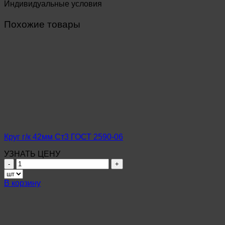
Индивидуальные условия
Похожие товары
Круг г/к 42мм Ст3 ГОСТ 2590-06
УЗНАТЬ ЦЕНУ
Количество
товара
Круг
В корзину
г/
к
42мм
Ст3