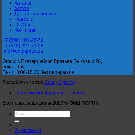
Каталог
Услуги
Доставка и оплата
Новости
ГОСТы
Контакты
+7 (800) 101-28-79
+7 (343) 227-71-28
info@omd-potok.ru
Офис: г. Екатеринбург, Братьев Быковых 28,
офис 104
Пн-пт 8:00-18:00 без перерывов
Разработка сайта:
Sunny Agency
Политика конфиденциальности
Все права защищены 2026 ©
ОМД ПОТОК
Искать:
О компании