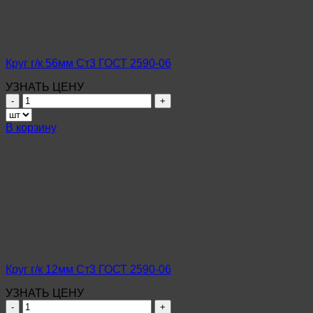
06
Круг г/к 56мм Ст3 ГОСТ 2590-06
УЗНАТЬ ЦЕНУ
Количество
товара
Круг
В корзину
г/
к
56мм
Ст3
ГОСТ
2590-
06
Круг г/к 12мм Ст3 ГОСТ 2590-06
УЗНАТЬ ЦЕНУ
Количество