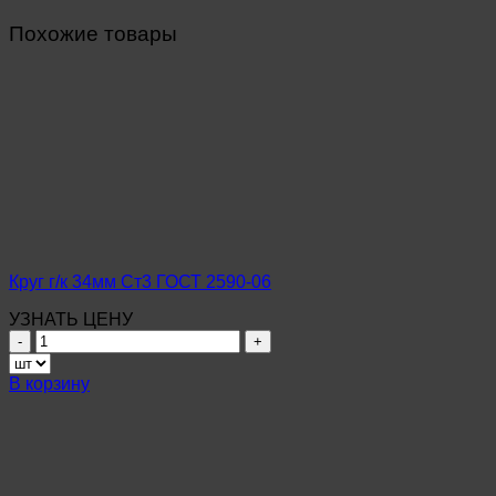
Похожие товары
Круг г/к 34мм Ст3 ГОСТ 2590-06
УЗНАТЬ ЦЕНУ
Количество
товара
Круг
В корзину
г/
к
34мм
Ст3
ГОСТ