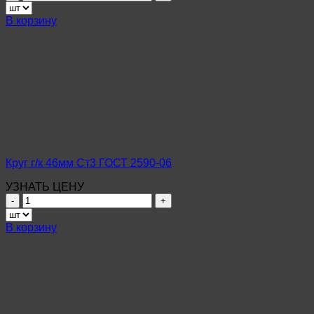
товара
Круг
В корзину
г/
к
12мм
Ст3
ГОСТ
2590-
06
Круг г/к 46мм Ст3 ГОСТ 2590-06
УЗНАТЬ ЦЕНУ
Количество
товара
Круг
В корзину
г/
к
46мм
Ст3
ГОСТ
2590-
06