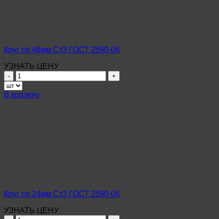
2590-
06
Круг г/к 48мм Ст3 ГОСТ 2590-06
УЗНАТЬ ЦЕНУ
Количество
товара
Круг
В корзину
г/
к
48мм
Ст3
ГОСТ
2590-
06
Круг г/к 24мм Ст3 ГОСТ 2590-06
УЗНАТЬ ЦЕНУ
Количество