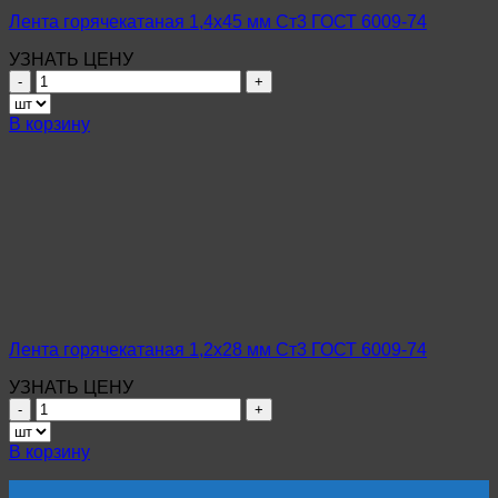
Лента горячекатаная 1,4х45 мм Ст3 ГОСТ 6009-74
УЗНАТЬ ЦЕНУ
Количество
товара
Лента
В корзину
горячекатаная
1,4х45
мм
Ст3
ГОСТ
6009-
74
Лента горячекатаная 1,2х28 мм Ст3 ГОСТ 6009-74
УЗНАТЬ ЦЕНУ
Количество
товара
Лента
В корзину
горячекатаная
1,2х28