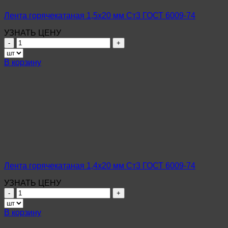
Лента горячекатаная 1,5х20 мм Ст3 ГОСТ 6009-74
УЗНАТЬ ЦЕНУ
Количество
товара
Лента
В корзину
горячекатаная
1,5х20
мм
Ст3
ГОСТ
6009-
74
Лента горячекатаная 1,4х20 мм Ст3 ГОСТ 6009-74
УЗНАТЬ ЦЕНУ
Количество
товара
Лента
В корзину
горячекатаная