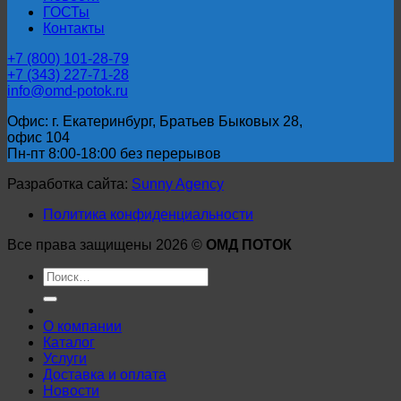
ГОСТы
Контакты
+7 (800) 101-28-79
+7 (343) 227-71-28
info@omd-potok.ru
Офис: г. Екатеринбург, Братьев Быковых 28,
офис 104
Пн-пт 8:00-18:00 без перерывов
Разработка сайта:
Sunny Agency
Политика конфиденциальности
Все права защищены 2026 ©
ОМД ПОТОК
Искать:
О компании
Каталог
Услуги
Доставка и оплата
Новости