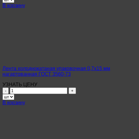
Лента
В корзину
холоднокатаная
упаковочная
0,2х15
мм
полунагартованная
ГОСТ
3560-
73
Лента холоднокатаная упаковочная 0,7х15 мм
нагартованная ГОСТ 3560-73
УЗНАТЬ ЦЕНУ
Количество
товара
Лента
В корзину
холоднокатаная
упаковочная
0,7х15
мм
нагартованная
ГОСТ