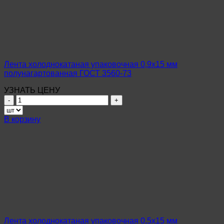
нагартованная
ГОСТ
3560-
73
Лента холоднокатаная упаковочная 0,9х15 мм
полунагартованная ГОСТ 3560-73
УЗНАТЬ ЦЕНУ
Количество
товара
Лента
В корзину
холоднокатаная
упаковочная
0,9х15
мм
полунагартованная
ГОСТ
3560-
73
Лента холоднокатаная упаковочная 0,5х15 мм