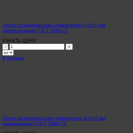
3560-
73
Лента холоднокатаная упаковочная 0,9х15 мм
нагартованная ГОСТ 3560-73
УЗНАТЬ ЦЕНУ
Количество
товара
Лента
В корзину
холоднокатаная
упаковочная
0,9х15
мм
нагартованная
ГОСТ
3560-
73
Лента холоднокатаная упаковочная 0,4х15 мм
оцинкованная ГОСТ 3560-73