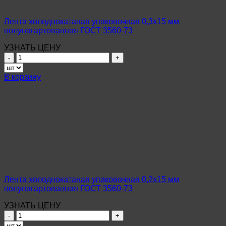
Лента холоднокатаная упаковочная 0,3х15 мм
полунагартованная ГОСТ 3560-73
УЗНАТЬ ЦЕНУ
Количество
товара
Лента
В корзину
холоднокатаная
упаковочная
0,3х15
мм
полунагартованная
ГОСТ
3560-
73
Лента холоднокатаная упаковочная 0,2х15 мм
полунагартованная ГОСТ 3560-73
УЗНАТЬ ЦЕНУ
Количество
товара