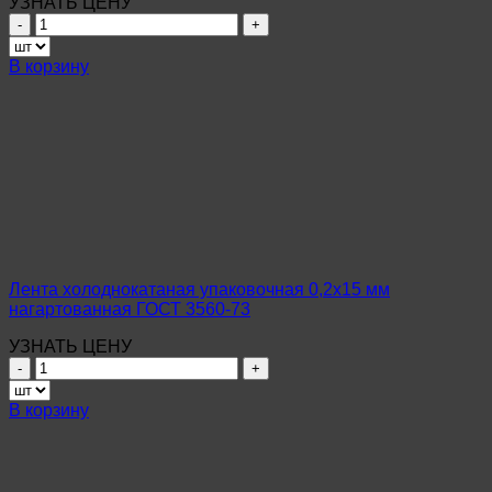
УЗНАТЬ ЦЕНУ
Количество
товара
Лента
В корзину
холоднокатаная
упаковочная
0,4х15
мм
оцинкованная
ГОСТ
3560-
73
Лента холоднокатаная упаковочная 0,2х15 мм
нагартованная ГОСТ 3560-73
УЗНАТЬ ЦЕНУ
Количество
товара
Лента
В корзину
холоднокатаная
упаковочная
0,2х15
мм