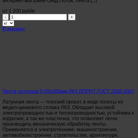
интернет-магазине ОМД Поток. Лента [...]
от 1 200 руб/кг
Количество
товара
Лента
В корзину
латунная
0,5х300мм
Л63
ДПРНТ
ГОСТ
2208-
2007
Лента латунная 0,05х300мм Л63 ДПРНТ ГОСТ 2208-2007
Латунная лента — плоский прокат, в виде полосы из
медно-цинкового сплава Л63. Обладает высокой
электропроводностью и теплопроводностью, устойчива к
коррозии, а так же пластична, что позволяет легко
производить механическую обработку ленты.
Применяется в электротехнике, машиностроении,
автомобилестроении, строительстве, архитектуре,