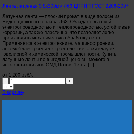
Лента латунная 0,8х300мм Л63 ДПРНП ГОСТ 2208-2007
Латунная лента — плоский прокат, в виде полосы из
медно-цинкового сплава Л63. Обладает высокой
электропроводностью и теплопроводностью, устойчива к
коррозии, а так же пластична, что позволяет легко
производить механическую обработку ленты.
Применяется в электротехнике, машиностроении,
автомобилестроении, строительстве, архитектуре,
ювелирной и химической промышленности. Купить
латунные ленты по выгодной цене вы можете в
интернет-магазине ОМД Поток. Лента [...]
от 1 200 руб/кг
Количество
товара
Лента
В корзину
латунная
0,8х300мм
Л63
ДПРНП
ГОСТ
2208-
2007