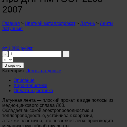
n
u
2007
n
u
n
Главная
>
Цветной металлопрокат
>
Латунь
>
Ленты
u
латунные
n
u
n
u
от 1 200 руб/кг
n
Количество
u
товара
n
Лента
В корзину
u
латунная
Категория:
Ленты латунные
n
0,5х300мм
u
Л63
Описание
n
ДПРНМ
Характеристики
u
ГОСТ
Оплата и доставка
n
2208-
u
2007
Латунная лента — плоский прокат, в виде полосы из
медно-цинкового сплава Л63.
Обладает высокой электропроводностью и
теплопроводностью, устойчива к коррозии,
а так же пластична, что позволяет легко производить
механическую обработку ленты.