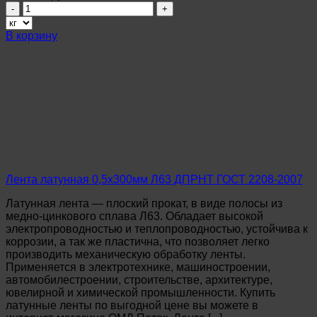
Количество
товара
Лента
В корзину
латунная
0,6х300мм
Л63
ДПРНМ
ГОСТ
2208-
2007
Лента латунная 0,5х300мм Л63 ДПРНТ ГОСТ 2208-2007
Латунная лента — плоский прокат, в виде полосы из
медно-цинкового сплава Л63. Обладает высокой
электропроводностью и теплопроводностью, устойчива к
коррозии, а так же пластична, что позволяет легко
производить механическую обработку ленты.
Применяется в электротехнике, машиностроении,
автомобилестроении, строительстве, архитектуре,
ювелирной и химической промышленности. Купить
латунные ленты по выгодной цене вы можете в