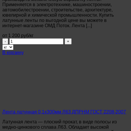
Применяется в электротехнике, машиностроении,
автомобилестроении, строительстве, архитектуре,
ювелирной и химической промышленности. Купить
латунные ленты по выгодной цене вы можете в
интернет-магазине ОМД Поток. Лента [...]
от 1 200 руб/кг
Количество
товара
Лента
В корзину
латунная
0,15х300мм
Л63
ДПРНТ
ГОСТ
2208-
2007
Лента латунная 0,1х300мм Л63 ДПРНМ ГОСТ 2208-2007
Латунная лента — плоский прокат, в виде полосы из
медно-цинкового сплава Л63. Обладает высокой