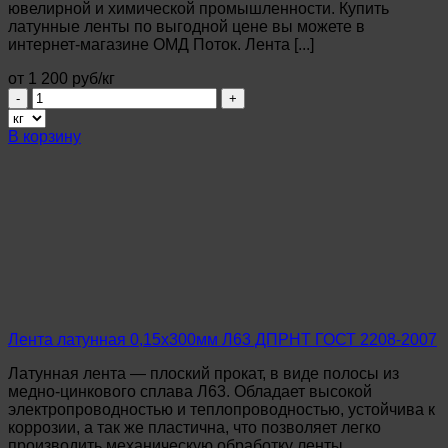
ювелирной и химической промышленности. Купить
латунные ленты по выгодной цене вы можете в
интернет-магазине ОМД Поток. Лента [...]
от 1 200 руб/кг
Количество
товара
Лента
В корзину
латунная
0,05х300мм
Л63
ДПРНТ
ГОСТ
2208-
2007
Лента латунная 0,15х300мм Л63 ДПРНТ ГОСТ 2208-2007
Латунная лента — плоский прокат, в виде полосы из
медно-цинкового сплава Л63. Обладает высокой
электропроводностью и теплопроводностью, устойчива к
коррозии, а так же пластична, что позволяет легко
производить механическую обработку ленты.