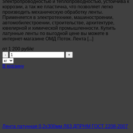
электропроводностью и теплопроводностью, устойчива к
коррозии, а так же пластична, что позволяет легко
производить механическую обработку ленты.
Применяется в электротехнике, машиностроении,
автомобилестроении, строительстве, архитектуре,
ювелирной и химической промышленности. Купить
латунные ленты по выгодной цене вы можете в
интернет-магазине ОМД Поток. Лента [...]
от 1 200 руб/кг
Количество
товара
Лента
В корзину
латунная
0,1х300мм
Л63
ДПРНМ
ГОСТ
2208-
2007
Лента латунная 0,2х300мм Л63 ДПРНМ ГОСТ 2208-2007