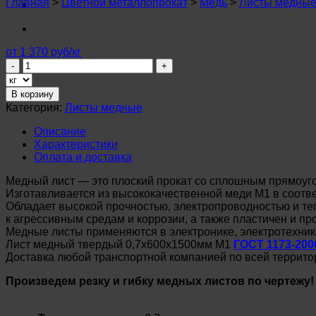
Главная
>
Цветной металлопрокат
>
Медь
>
Листы медны
от 1 370 руб/кг
Количество
товара
Лист
В корзину
медный
Категория:
Листы медные
0,7х600х1500мм
М1
Описание
ДПРНТ
Характеристики
ГОСТ
Оплата и доставка
1173-
2006
Медный лист — это плоский прокат со сплошным прямоуг
Изготавливается из высококачественной меди М1 в соотв
Обладает высокой прочностью, электропроводностью и те
к агрессивным средам и коррозии, а также пластичен и пр
Медные листы применяются в электронике, электротехник
Лист медный твердый 0,7х600х1500мм М1
ГОСТ 1173-200
Доставка любой транспортной компанией по всей террито
Произведем резку и гибку медных листов по чертежу!