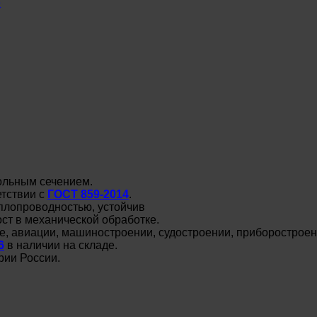
е
ольным сечением.
етствии с
ГОСТ 859-2014
.
плопроводностью, устойчив
ост в механической обработке.
е, авиации, машиностроении, судостроении, приборостроен
6
в наличии на складе.
рии России.