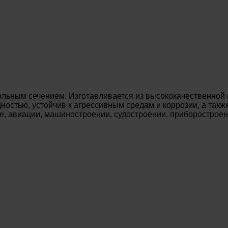
льным сечением. Изготавливается из высококачественной м
остью, устойчив к агрессивным средам и коррозии, а также
е, авиации, машиностроении, судостроении, приборострое