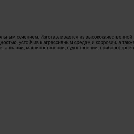
льным сечением. Изготавливается из высококачественной м
остью, устойчив к агрессивным средам и коррозии, а также
е, авиации, машиностроении, судостроении, приборострое