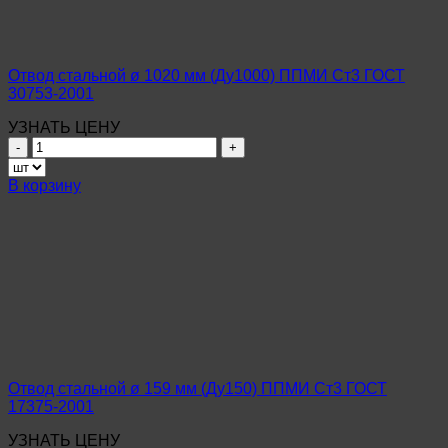
ГОСТ
17375-
2001
Отвод стальной ø 1020 мм (Ду1000) ППМИ Ст3 ГОСТ
30753-2001
УЗНАТЬ ЦЕНУ
Количество
товара
Отвод
В корзину
стальной
ø
1020
мм
(Ду1000)
ППМИ
Ст3
ГОСТ
30753-
2001
Отвод стальной ø 159 мм (Ду150) ППМИ Ст3 ГОСТ
17375-2001
УЗНАТЬ ЦЕНУ