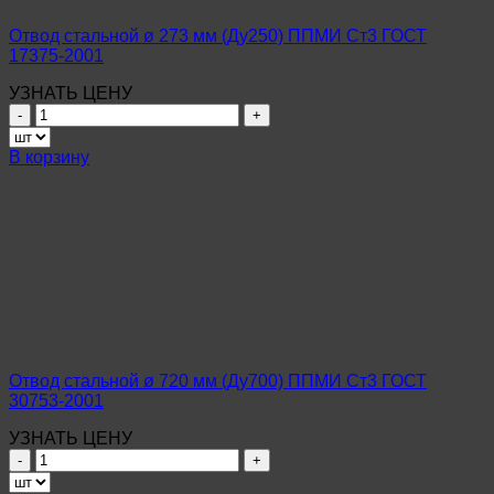
2001
Отвод стальной ø 273 мм (Ду250) ППМИ Ст3 ГОСТ
17375-2001
УЗНАТЬ ЦЕНУ
Количество
товара
Отвод
В корзину
стальной
ø
273
мм
(Ду250)
ППМИ
Ст3
ГОСТ
17375-
2001
Отвод стальной ø 720 мм (Ду700) ППМИ Ст3 ГОСТ
30753-2001
УЗНАТЬ ЦЕНУ
Количество
товара