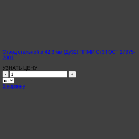
Отвод стальной ø 42,3 мм (Ду32) ППМИ Ст3 ГОСТ 17375-
2001
УЗНАТЬ ЦЕНУ
Количество
товара
Отвод
В корзину
стальной
ø
42,3
мм
(Ду32)
ППМИ
Ст3
ГОСТ
17375-