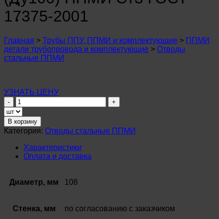
n
u
17375-2001
n
u
n
Главная
>
Трубы ППУ, ППМИ и комплектующие
>
ППМИ
u
детали трубопровода и комплектующие
>
Отводы
n
стальные ППМИ
u
n
u
n
УЗНАТЬ ЦЕНУ
u
Количество
n
товара
u
Отвод
В корзину
n
стальной
u
Категория:
Отводы стальные ППМИ
ø
n
108
Характеристики
u
мм
Оплата и доставка
n
(Ду100)
u
ППМИ
Ст3
Диаметр, мм
108
ГОСТ
17375-
2001
Стенка, мм
по согласованию с заказчиком