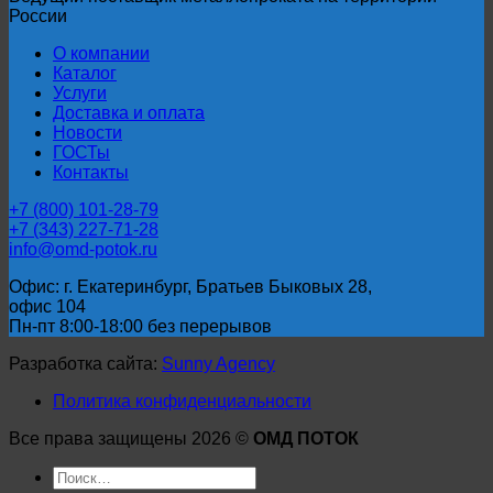
России
О компании
Каталог
Услуги
Доставка и оплата
Новости
ГОСТы
Контакты
+7 (800) 101-28-79
+7 (343) 227-71-28
info@omd-potok.ru
Офис: г. Екатеринбург, Братьев Быковых 28,
офис 104
Пн-пт 8:00-18:00 без перерывов
Разработка сайта:
Sunny Agency
Политика конфиденциальности
Все права защищены 2026 ©
ОМД ПОТОК
Искать: