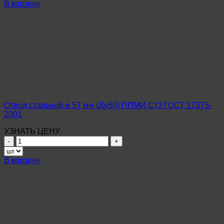
Отвод
В корзину
стальной
ø
720
мм
(Ду700)
ППМИ
Ст3
ГОСТ
30753-
2001
Отвод стальной ø 57 мм (Ду50) ППМИ Ст3 ГОСТ 17375-
2001
УЗНАТЬ ЦЕНУ
Количество
товара
Отвод
В корзину
стальной
ø
57
мм
(Ду50)
ППМИ
Ст3