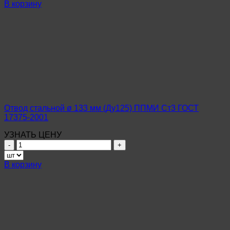
Отвод
В корзину
стальной
ø
57
мм
(Ду50)
ППМИ
Ст3
ГОСТ
17375-
2001
Отвод стальной ø 133 мм (Ду125) ППМИ Ст3 ГОСТ
17375-2001
УЗНАТЬ ЦЕНУ
Количество
товара
Отвод
В корзину
стальной
ø
133
мм
(Ду125)
ППМИ
Ст3