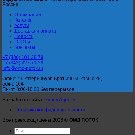
России
О компании
Каталог
Услуги
Доставка и оплата
Новости
ГОСТы
Контакты
+7 (800) 101-28-79
+7 (343) 227-71-28
info@omd-potok.ru
Офис: г. Екатеринбург, Братьев Быковых 28,
офис 104
Пн-пт 8:00-18:00 без перерывов
Разработка сайта:
Sunny Agency
Политика конфиденциальности
Все права защищены 2026 ©
ОМД ПОТОК
Искать: