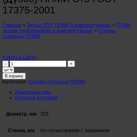
n
u
17375-2001
n
u
n
Главная
>
Трубы ППУ, ППМИ и комплектующие
>
ППМИ
u
детали трубопровода и комплектующие
>
Отводы
n
стальные ППМИ
u
n
u
n
УЗНАТЬ ЦЕНУ
u
Количество
n
товара
u
Отвод
В корзину
n
стальной
u
Категория:
Отводы стальные ППМИ
ø
n
325
Характеристики
u
мм
Оплата и доставка
n
(Ду300)
u
ППМИ
Ст3
Диаметр, мм
325
ГОСТ
17375-
2001
Стенка, мм
по согласованию с заказчиком