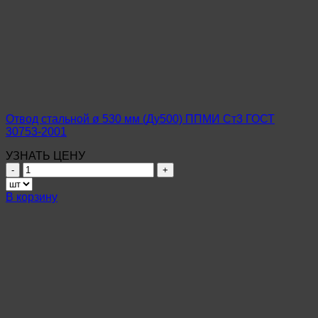
Отвод стальной ø 530 мм (Ду500) ППМИ Ст3 ГОСТ
30753-2001
УЗНАТЬ ЦЕНУ
Количество
товара
Отвод
В корзину
стальной
ø
530
мм
(Ду500)
ППМИ
Ст3
ГОСТ
30753-