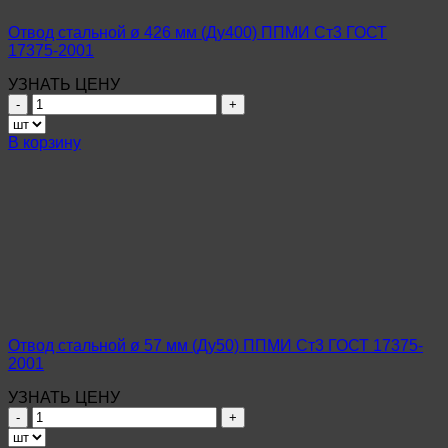
2001
Отвод стальной ø 426 мм (Ду400) ППМИ Ст3 ГОСТ
17375-2001
УЗНАТЬ ЦЕНУ
Количество
товара
Отвод
В корзину
стальной
ø
426
мм
(Ду400)
ППМИ
Ст3
ГОСТ
17375-
2001
Отвод стальной ø 57 мм (Ду50) ППМИ Ст3 ГОСТ 17375-
2001
УЗНАТЬ ЦЕНУ
Количество
товара