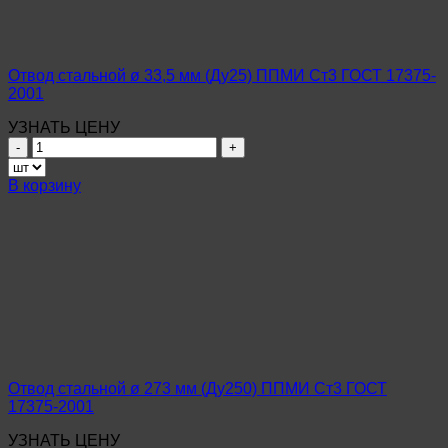
ГОСТ
17375-
2001
Отвод стальной ø 33,5 мм (Ду25) ППМИ Ст3 ГОСТ 17375-
2001
УЗНАТЬ ЦЕНУ
Количество
товара
Отвод
В корзину
стальной
ø
33,5
мм
(Ду25)
ППМИ
Ст3
ГОСТ
17375-
2001
Отвод стальной ø 273 мм (Ду250) ППМИ Ст3 ГОСТ
17375-2001
УЗНАТЬ ЦЕНУ