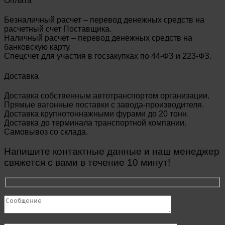
Оплата
Безналичный расчет – перевод денежных средств на
расчетный счет Поставщика.
Наличный расчет – перевод денежных средств на
банковскую карту.
Спецсчет для участия в госзакупках по 44-ФЗ и 223-ФЗ.
Доставка
Доставка собственным автотранспортом организации.
Прямые вагонные поставки с завода-производителя.
Доставка крупнотоннажными фурами до 20 тонн.
Доставка до терминала транспортной компании.
Самовывоз со склада.
Напишите контактные данные и наш менеджер
свяжется с вами в течение 10 минут!