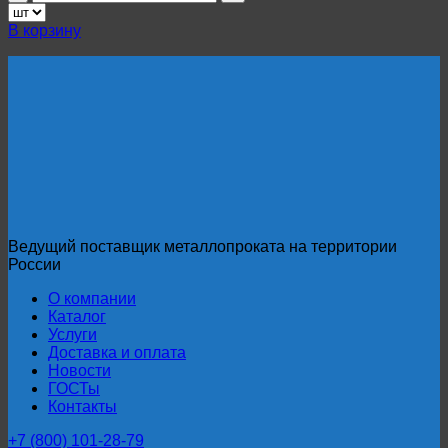
товара
Продольно-
В корзину
гнутый
профнастил
С44ПГ
(Арочный)
0,5
мм
RAL
1000
Ведущий поставщик металлопроката на территории
России
О компании
Каталог
Услуги
Доставка и оплата
Новости
ГОСТы
Контакты
+7 (800) 101-28-79