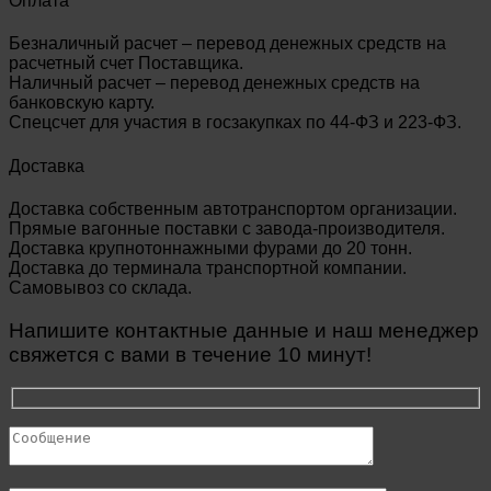
Оплата
Безналичный расчет – перевод денежных средств на
расчетный счет Поставщика.
Наличный расчет – перевод денежных средств на
банковскую карту.
Спецсчет для участия в госзакупках по 44-ФЗ и 223-ФЗ.
Доставка
Доставка собственным автотранспортом организации.
Прямые вагонные поставки с завода-производителя.
Доставка крупнотоннажными фурами до 20 тонн.
Доставка до терминала транспортной компании.
Самовывоз со склада.
Напишите контактные данные и наш менеджер
свяжется с вами в течение 10 минут!