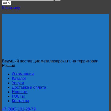
товара
Продольно-
В корзину
гнутый
профнастил
С44ПГ
(Арочный)
0,5
мм
RAL
1028
Ведущий поставщик металлопроката на территории
России
О компании
Каталог
Услуги
Доставка и оплата
Новости
ГОСТы
Контакты
+7 (800) 101-28-79