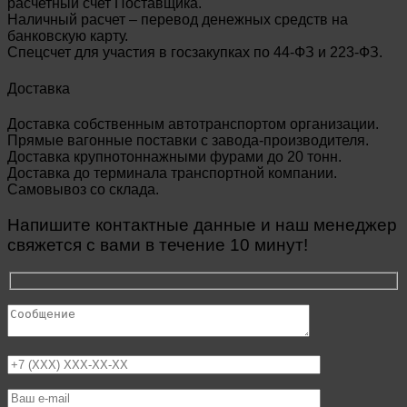
расчетный счет Поставщика.
Наличный расчет – перевод денежных средств на
банковскую карту.
Спецсчет для участия в госзакупках по 44-ФЗ и 223-ФЗ.
Доставка
Доставка собственным автотранспортом организации.
Прямые вагонные поставки с завода-производителя.
Доставка крупнотоннажными фурами до 20 тонн.
Доставка до терминала транспортной компании.
Самовывоз со склада.
Напишите контактные данные и наш менеджер
свяжется с вами в течение 10 минут!