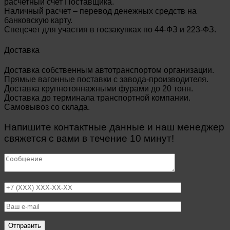
расчетный счет Поставщика.
Наличный расчет – перевод денежных средств на
банковскую карту.
Спецсчет для участия в госзакупках по 44-ФЗ и 223-ФЗ.
Доставка
Доставка собственным автотранспортом организации.
Прямые вагонные поставки с завода-производителя.
Доставка крупнотоннажными фурами до 20 тонн.
Доставка до терминала транспортной компании.
Самовывоз со склада.
Напишите контактные данные и наш менеджер
свяжется с вами в течение 10 минут!