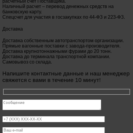
расчетный счет Поставщика.
Наличный расчет – перевод денежных средств на
банковскую карту.
Спецсчет для участия в госзакупках по 44-ФЗ и 223-ФЗ.
Доставка
Доставка собственным автотранспортом организации.
Прямые вагонные поставки с завода-производителя.
Доставка крупнотоннажными фурами до 20 тонн.
Доставка до терминала транспортной компании.
Самовывоз со склада.
Напишите контактные данные и наш менеджер
свяжется с вами в течение 10 минут!