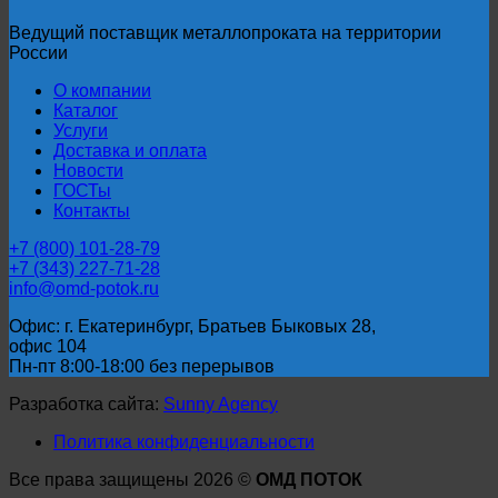
Ведущий поставщик металлопроката на территории
России
О компании
Каталог
Услуги
Доставка и оплата
Новости
ГОСТы
Контакты
+7 (800) 101-28-79
+7 (343) 227-71-28
info@omd-potok.ru
Офис: г. Екатеринбург, Братьев Быковых 28,
офис 104
Пн-пт 8:00-18:00 без перерывов
Разработка сайта:
Sunny Agency
Политика конфиденциальности
Все права защищены 2026 ©
ОМД ПОТОК