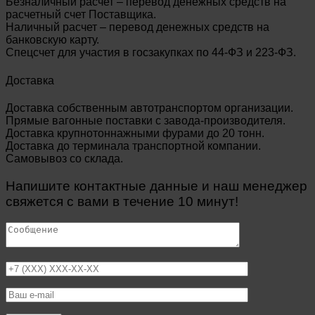
Безналичный расчет – перевод денежных средств на
расчетный счет Поставщика.
Наличный расчет – перевод денежных средств на
банковскую карту.
Спецсчет для участия в госзакупках по 44-ФЗ и 223-ФЗ.
Доставка
Доставка собственным автотранспортом организации.
Прямые вагонные поставки с завода-производителя.
Доставка крупнотоннажными фурами до 20 тонн.
Доставка до терминала транспортной компании.
Самовывоз со склада.
Напишите контактные данные и наш менеджер
свяжется с вами в течение 10 минут!