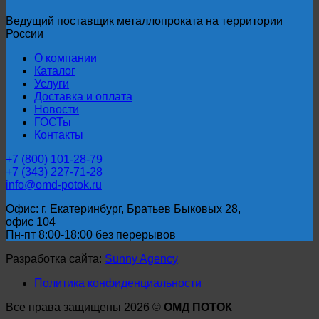
Ведущий поставщик металлопроката на территории
России
О компании
Каталог
Услуги
Доставка и оплата
Новости
ГОСТы
Контакты
+7 (800) 101-28-79
+7 (343) 227-71-28
info@omd-potok.ru
Офис: г. Екатеринбург, Братьев Быковых 28,
офис 104
Пн-пт 8:00-18:00 без перерывов
Разработка сайта:
Sunny Agency
Политика конфиденциальности
Все права защищены 2026 ©
ОМД ПОТОК