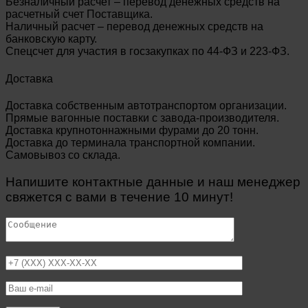
Безналичный расчет – перевод денежных средств на
расчетный счет Поставщика.
Наличный расчет – перевод денежных средств на
банковскую карту.
Спецсчет для участия в госзакупках по 44-ФЗ и 223-ФЗ.
Доставка
Доставка собственным автотранспортом организации.
Прямые вагонные поставки с завода-производителя.
Доставка крупнотоннажными фурами до 20 тонн.
Доставка до терминала транспортной компании.
Самовывоз со склада.
Напишите контактные данные и наш менеджер
свяжется с вами в течение 10 минут!