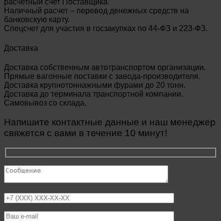
расчетный счет Поставщика.
Наличный расчет – перевод денежных средств на
банковскую карту.
Спецсчет для участия в госзакупках по 44-ФЗ и 223-ФЗ.
Доставка
Доставка собственным автотранспортом организации.
Прямые вагонные поставки с завода-производителя.
Доставка крупнотоннажными фурами до 20 тонн.
Доставка до терминала транспортной компании.
Самовывоз со склада.
Напишите контактные данные и наш менеджер
свяжется с вами в течение 10 минут!