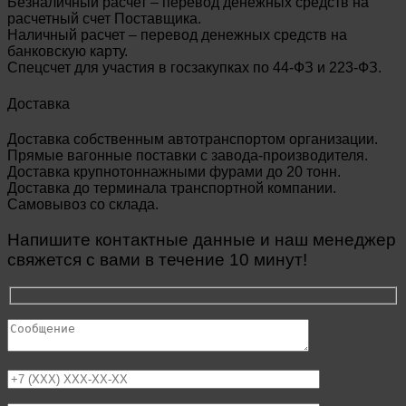
Безналичный расчет – перевод денежных средств на
расчетный счет Поставщика.
Наличный расчет – перевод денежных средств на
банковскую карту.
Спецсчет для участия в госзакупках по 44-ФЗ и 223-ФЗ.
Доставка
Доставка собственным автотранспортом организации.
Прямые вагонные поставки с завода-производителя.
Доставка крупнотоннажными фурами до 20 тонн.
Доставка до терминала транспортной компании.
Самовывоз со склада.
Напишите контактные данные и наш менеджер
свяжется с вами в течение 10 минут!