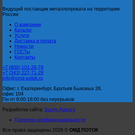
Ведущий поставщик металлопроката на территории
России
О компании
Каталог
Услуги
Доставка и оплата
Новости
ГОСТы
Контакты
+7 (800) 101-28-79
+7 (343) 227-71-28
info@omd-potok.ru
Офис: г. Екатеринбург, Братьев Быковых 28,
офис 104
Пн-пт 8:00-18:00 без перерывов
Разработка сайта:
Sunny Agency
Политика конфиденциальности
Все права защищены 2026 ©
ОМД ПОТОК