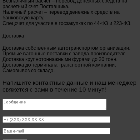
Безналичный расчет – перевод денежных средств на
расчетный счет Поставщика.
Наличный расчет – перевод денежных средств на
банковскую карту.
Спецсчет для участия в госзакупках по 44-ФЗ и 223-ФЗ.
Доставка
Доставка собственным автотранспортом организации.
Прямые вагонные поставки с завода-производителя.
Доставка крупнотоннажными фурами до 20 тонн.
Доставка до терминала транспортной компании.
Самовывоз со склада.
Напишите контактные данные и наш менеджер
свяжется с вами в течение 10 минут!