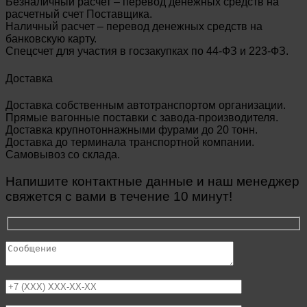
Безналичный расчет – перевод денежных средств на
расчетный счет Поставщика.
Наличный расчет – перевод денежных средств на
банковскую карту.
Спецсчет для участия в госзакупках по 44-ФЗ и 223-ФЗ.
Доставка
Доставка собственным автотранспортом организации.
Прямые вагонные поставки с завода-производителя.
Доставка крупнотоннажными фурами до 20 тонн.
Доставка до терминала транспортной компании.
Самовывоз со склада.
Напишите контактные данные и наш менеджер
свяжется с вами в течение 10 минут!