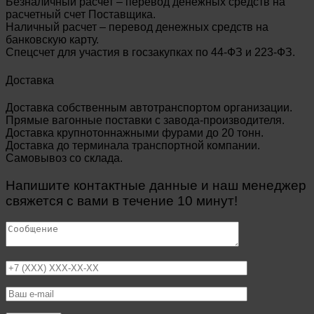
Безналичный расчет – перевод денежных средств на
расчетный счет Поставщика.
Наличный расчет – перевод денежных средств на
банковскую карту.
Спецсчет для участия в госзакупках по 44-ФЗ и 223-ФЗ.
Доставка
Доставка собственным автотранспортом организации.
Прямые вагонные поставки с завода-производителя.
Доставка крупнотоннажными фурами до 20 тонн.
Доставка до терминала транспортной компании.
Самовывоз со склада.
Напишите контактные данные и наш менеджер
свяжется с вами в течение 10 минут!