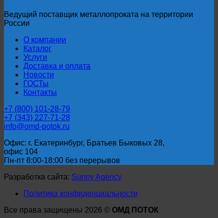
Ведущий поставщик металлопроката на территории
России
О компании
Каталог
Услуги
Доставка и оплата
Новости
ГОСТы
Контакты
+7 (800) 101-28-79
+7 (343) 227-71-28
info@omd-potok.ru
Офис: г. Екатеринбург, Братьев Быковых 28,
офис 104
Пн-пт 8:00-18:00 без перерывов
Разработка сайта:
Sunny Agency
Политика конфиденциальности
Все права защищены 2026 ©
ОМД ПОТОК