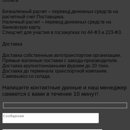
Оплата
Безналичный расчет – перевод денежных средств на
расчетный счет Поставщика.
Наличный расчет – перевод денежных средств на
банковскую карту.
Спецсчет для участия в госзакупках по 44-ФЗ и 223-ФЗ.
Доставка
Доставка собственным автотранспортом организации.
Прямые вагонные поставки с завода-производителя.
Доставка крупнотоннажными фурами до 20 тонн.
Доставка до терминала транспортной компании.
Самовывоз со склада.
Напишите контактные данные и наш менеджер
свяжется с вами в течение 10 минут!