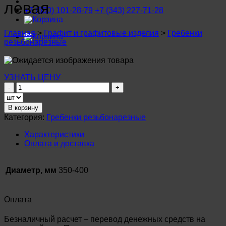
левая
+7 (800) 101-28-79
+7 (343) 227-71-28
Главная
>
Графит и графитовые изделия
>
Гребенки
резьбонарезные
УЗНАТЬ ЦЕНУ
Количество
товара
Резьбонарезная
В корзину
головка
Категория:
Гребенки резьбонарезные
диаметром
350-
Характеристики
400
Оплата и доставка
мм
левая
Диаметр, мм
350-400
Оплата
Безналичный расчет – перевод денежных средств на