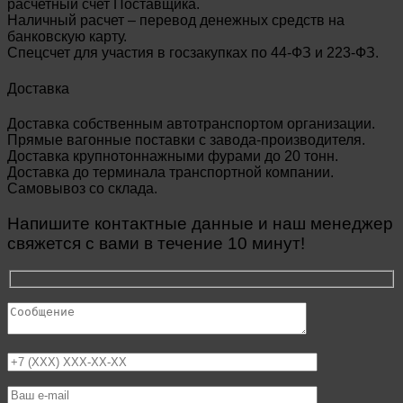
расчетный счет Поставщика.
Наличный расчет – перевод денежных средств на
банковскую карту.
Спецсчет для участия в госзакупках по 44-ФЗ и 223-ФЗ.
Доставка
Доставка собственным автотранспортом организации.
Прямые вагонные поставки с завода-производителя.
Доставка крупнотоннажными фурами до 20 тонн.
Доставка до терминала транспортной компании.
Самовывоз со склада.
Напишите контактные данные и наш менеджер
свяжется с вами в течение 10 минут!