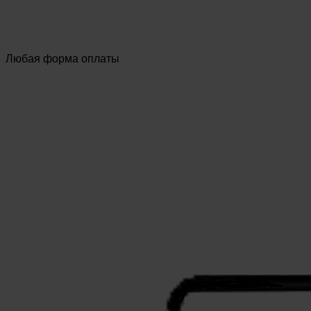
Любая форма оплаты