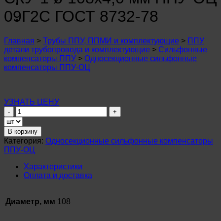
n
u
09Г2С ГОСТ 8732-78
n
u
n
Главная
>
Трубы ППУ, ППМИ и комплектующие
>
ППУ
u
детали трубопровода и комплектующие
>
Сильфонные
n
компенсаторы ППУ
>
Односекционные сильфонные
u
компенсаторы ППУ-ОЦ
n
u
n
u
УЗНАТЬ ЦЕНУ
n
Количество
u
товара
n
Сильфонный
u
В корзину
компенсатор
Категория:
Односекционные сильфонные компенсаторы
n
СКУ-1
u
ППУ-ОЦ
ø
n
108х4,0
u
Характеристики
мм
Оплата и доставка
ППУ-
ОЦ
09Г2С
Диаметр, мм
108
ГОСТ
8732-