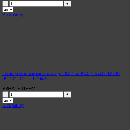
Количество
товара
Сильфонный
В корзину
компенсатор
СКУ-1
ø
57х4,0
мм
ППУ-
ОЦ
Ст10-
20
ГОСТ
10704-
Сильфонный компенсатор СКУ-1 ø 89х3,5 мм ППУ-ОЦ
91
09Г2С ГОСТ 10704-91
УЗНАТЬ ЦЕНУ
Количество
товара
Сильфонный
В корзину
компенсатор
СКУ-1
ø
89х3,5