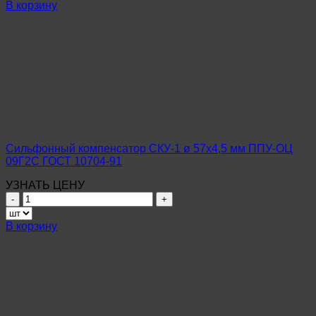
Сильфонный
В корзину
компенсатор
СКУ-1
ø
57х3,5
мм
ППУ-
ОЦ
09Г2С
ГОСТ
10704-
91
Сильфонный компенсатор СКУ-1 ø 57х4,5 мм ППУ-ОЦ
09Г2С ГОСТ 10704-91
УЗНАТЬ ЦЕНУ
Количество
товара
Сильфонный
В корзину
компенсатор
СКУ-1
ø
57х4,5
мм
ППУ-
ОЦ