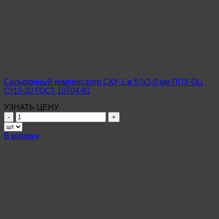
Сильфонный компенсатор СКУ-1 ø 57х3,0 мм ППУ-ОЦ
Ст10-20 ГОСТ 10704-91
УЗНАТЬ ЦЕНУ
Количество
товара
Сильфонный
В корзину
компенсатор
СКУ-1
ø
57х3,0
мм
ППУ-
ОЦ
Ст10-
20