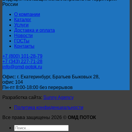
России
О компании
Каталог
Услуги
Доставка и оплата
Новости
ГОСТы
Контакты
+7 (800) 101-28-79
+7 (343) 227-71-28
info@omd-potok.ru
Офис: г. Екатеринбург, Братьев Быковых 28,
офис 104
Пн-пт 8:00-18:00 без перерывов
Разработка сайта:
Sunny Agency
Политика конфиденциальности
Все права защищены 2026 ©
ОМД ПОТОК
Искать: