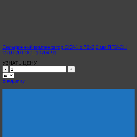
ø
108х4,5
мм
ППУ-
ОЦ
09Г2С
ГОСТ
10704-
91
Сильфонный компенсатор СКУ-1 ø 76х3,0 мм ППУ-ОЦ
Ст10-20 ГОСТ 10704-91
УЗНАТЬ ЦЕНУ
Количество
товара
Сильфонный
В корзину
компенсатор
СКУ-1
ø
76х3,0
мм
ППУ-
ОЦ
Ст10-
20
ГОСТ