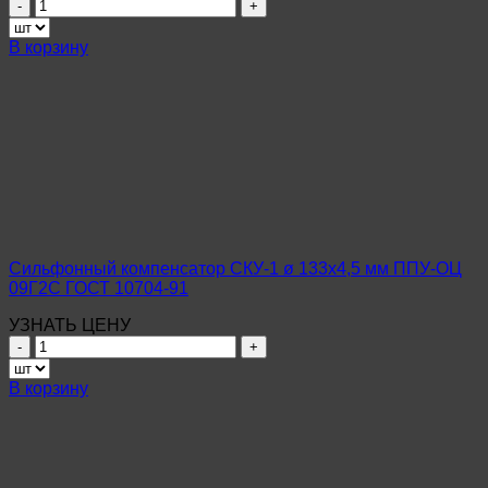
Количество
товара
Сильфонный
В корзину
компенсатор
СКУ-1
ø
89х3,5
мм
ППУ-
ОЦ
09Г2С
ГОСТ
10704-
91
Сильфонный компенсатор СКУ-1 ø 133х4,5 мм ППУ-ОЦ
09Г2С ГОСТ 10704-91
УЗНАТЬ ЦЕНУ
Количество
товара
Сильфонный
В корзину
компенсатор
СКУ-1
ø
133х4,5
мм