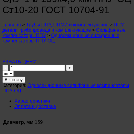
n
u
Ст10-20 ГОСТ 10704-91
n
u
n
Главная
>
Трубы ППУ, ППМИ и комплектующие
>
ППУ
u
детали трубопровода и комплектующие
>
Сильфонные
n
компенсаторы ППУ
>
Односекционные сильфонные
u
компенсаторы ППУ-ОЦ
n
u
n
u
УЗНАТЬ ЦЕНУ
n
Количество
u
товара
n
Сильфонный
u
В корзину
компенсатор
Категория:
Односекционные сильфонные компенсаторы
n
СКУ-1
u
ППУ-ОЦ
ø
n
159х4,0
u
Характеристики
мм
Оплата и доставка
ППУ-
ОЦ
Ст10-
Диаметр, мм
159
20
ГОСТ