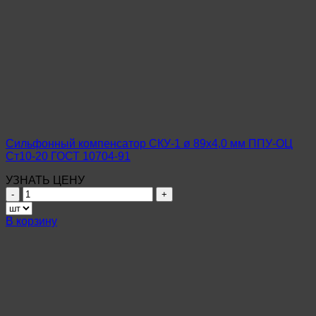
Сильфонный компенсатор СКУ-1 ø 89х4,0 мм ППУ-ОЦ
Ст10-20 ГОСТ 10704-91
УЗНАТЬ ЦЕНУ
Количество
товара
Сильфонный
В корзину
компенсатор
СКУ-1
ø
89х4,0
мм
ППУ-
ОЦ