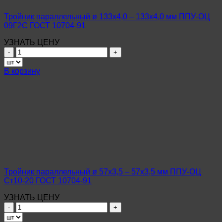
20
ГОСТ
Тройник параллельный ø 133х4,0 – 133х4,0 мм ППУ-ОЦ
10704-
09Г2С ГОСТ 10704-91
91
УЗНАТЬ ЦЕНУ
Количество
товара
Тройник
В корзину
параллельный
ø
133х4,0
–
133х4,0
мм
ППУ-
ОЦ
09Г2С
ГОСТ
10704-
Тройник параллельный ø 57х3,5 – 57х3,5 мм ППУ-ОЦ
91
Ст10-20 ГОСТ 10704-91
УЗНАТЬ ЦЕНУ
Количество
товара