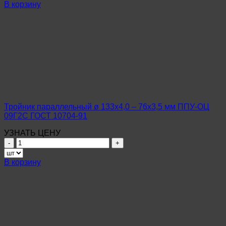
Тройник
В корзину
параллельный
ø
57х3,5
–
57х3,5
мм
ППУ-
ОЦ
Ст10-
20
ГОСТ
Тройник параллельный ø 133х4,0 – 76х3,5 мм ППУ-ОЦ
10704-
09Г2С ГОСТ 10704-91
91
УЗНАТЬ ЦЕНУ
Количество
товара
Тройник
В корзину
параллельный
ø
133х4,0
–
76х3,5
мм
ППУ-