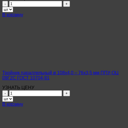
Количество
товара
Тройник
В корзину
параллельный
ø
76х3,5
–
76х3,5
мм
ППУ-
ОЦ
09Г2С
ГОСТ
10704-
Тройник параллельный ø 108х4,0 – 76х3,5 мм ППУ-ОЦ
91
09Г2С ГОСТ 10704-91
УЗНАТЬ ЦЕНУ
Количество
товара
Тройник
В корзину
параллельный
ø
108х4,0
–