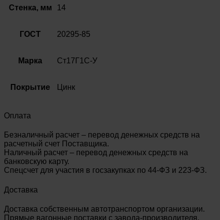
У
Стенка, мм
14
ГОСТ
20295-
85
ГОСТ
20295-85
Марка
Ст17Г1С-У
Покрытие
Цинк
Оплата
Безналичный расчет – перевод денежных средств на
расчетный счет Поставщика.
Наличный расчет – перевод денежных средств на
банковскую карту.
Спецсчет для участия в госзакупках по 44-ФЗ и 223-ФЗ.
Доставка
Доставка собственным автотранспортом организации.
Прямые вагонные поставки с завода-производителя.