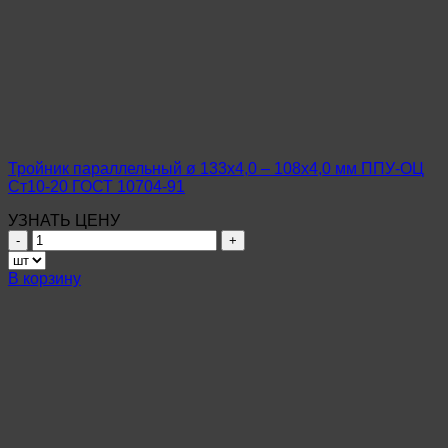
Тройник параллельный ø 133х4,0 – 108х4,0 мм ППУ-ОЦ
Ст10-20 ГОСТ 10704-91
УЗНАТЬ ЦЕНУ
Количество
товара
Тройник
В корзину
параллельный
ø
133х4,0
–
108х4,0
мм
ППУ-
ОЦ
Ст10-