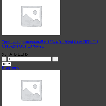
ø
108х4,0
–
108х4,0
мм
ППУ-
ОЦ
09Г2С
ГОСТ
10704-
Тройник параллельный ø 133х4,0 – 89х4,0 мм ППУ-ОЦ
91
Ст10-20 ГОСТ 10704-91
УЗНАТЬ ЦЕНУ
Количество
товара
Тройник
В корзину
параллельный
ø
133х4,0
–
89х4,0
мм
ППУ-
ОЦ
Ст10-