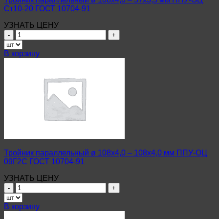
91
Ст10-20 ГОСТ 10704-91
УЗНАТЬ ЦЕНУ
Количество
товара
Тройник
В корзину
параллельный
ø
108х4,0
–
57х3,5
мм
ППУ-
ОЦ
Ст10-
20
ГОСТ
Тройник параллельный ø 108х4,0 – 108х4,0 мм ППУ-ОЦ
10704-
09Г2С ГОСТ 10704-91
91
УЗНАТЬ ЦЕНУ
Количество
товара
Тройник
В корзину
параллельный