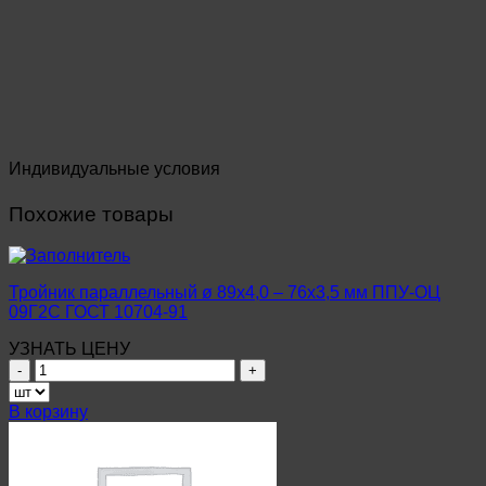
Индивидуальные условия
Похожие товары
Тройник параллельный ø 89х4,0 – 76х3,5 мм ППУ-ОЦ
09Г2С ГОСТ 10704-91
УЗНАТЬ ЦЕНУ
Количество
товара
Тройник
В корзину
параллельный
ø
89х4,0
–