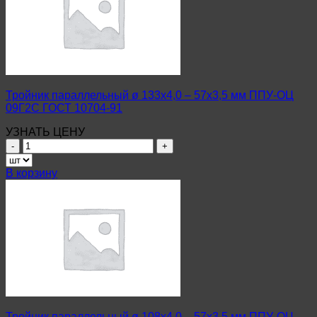
76х3,5
мм
ППУ-
ОЦ
09Г2С
ГОСТ
10704-
Тройник параллельный ø 133х4,0 – 57х3,5 мм ППУ-ОЦ
91
09Г2С ГОСТ 10704-91
УЗНАТЬ ЦЕНУ
Количество
товара
Тройник
В корзину
параллельный
ø
133х4,0
–
57х3,5
мм
ППУ-
ОЦ
09Г2С
ГОСТ
10704-
Тройник параллельный ø 108х4,0 – 57х3,5 мм ППУ-ОЦ