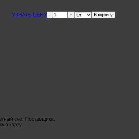
Количество
УЗНАТЬ ЦЕНУ
В корзину
товара
Тройник
параллельный
ø
108х4,0
–
108х4,0
мм
ППУ-
ОЦ
09Г2С
ГОСТ
8732-
78
етный счет Поставщика.
ую карту.