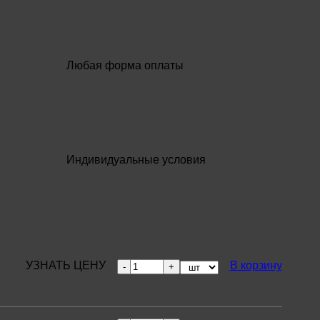
Любая форма оплаты
Индивидуальные условия
Количество
УЗНАТЬ ЦЕНУ
В корзину
товара
Тройник
параллельный
ø
108х4,0