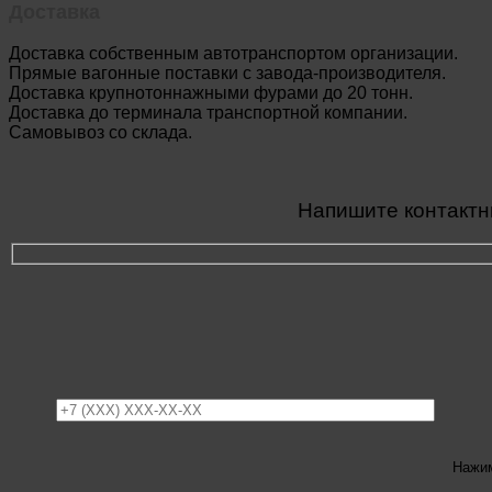
Доставка
Доставка собственным автотранспортом организации.
Прямые вагонные поставки с завода-производителя.
Доставка крупнотоннажными фурами до 20 тонн.
Доставка до терминала транспортной компании.
Самовывоз со склада.
Напишите контактн
Нажим