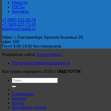
Новости
ГОСТы
Контакты
+7 (800) 101-28-79
+7 (343) 227-71-28
info@omd-potok.ru
Офис: г. Екатеринбург, Братьев Быковых 28,
офис 104
Пн-пт 8:00-18:00 без перерывов
Разработка сайта:
Sunny Agency
Политика конфиденциальности
Все права защищены 2026 ©
ОМД ПОТОК
Искать:
О компании
Каталог
Услуги
Доставка и оплата