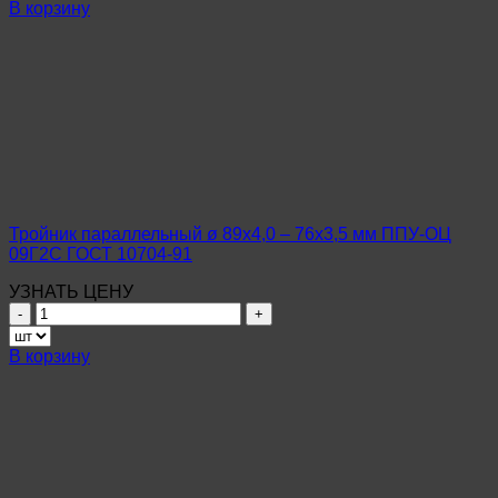
Тройник
В корзину
параллельный
ø
108х4,0
–
76х3,5
мм
ППУ-
ОЦ
09Г2С
ГОСТ
10704-
Тройник параллельный ø 89х4,0 – 76х3,5 мм ППУ-ОЦ
91
09Г2С ГОСТ 10704-91
УЗНАТЬ ЦЕНУ
Количество
товара
Тройник
В корзину
параллельный
ø
89х4,0
–
76х3,5
мм
ППУ-