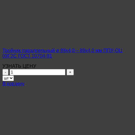
Тройник параллельный ø 89х4,0 – 89х4,0 мм ППУ-ОЦ
09Г2С ГОСТ 10704-91
УЗНАТЬ ЦЕНУ
Количество
товара
Тройник
В корзину
параллельный
ø
89х4,0
–
89х4,0
мм
ППУ-
ОЦ
09Г2С