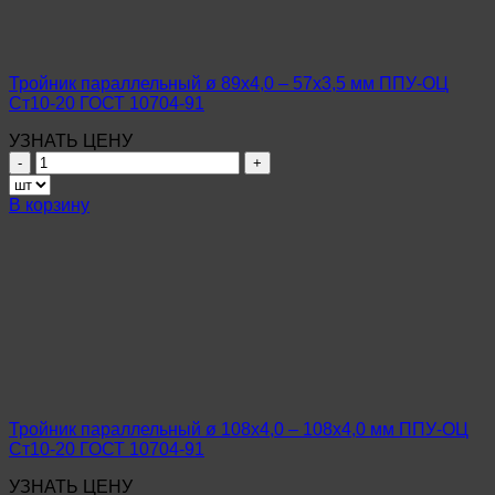
ОЦ
09Г2С
ГОСТ
10704-
Тройник параллельный ø 89х4,0 – 57х3,5 мм ППУ-ОЦ
91
Ст10-20 ГОСТ 10704-91
УЗНАТЬ ЦЕНУ
Количество
товара
Тройник
В корзину
параллельный
ø
89х4,0
–
57х3,5
мм
ППУ-
ОЦ
Ст10-
20
ГОСТ
Тройник параллельный ø 108х4,0 – 108х4,0 мм ППУ-ОЦ
10704-
Ст10-20 ГОСТ 10704-91
91
УЗНАТЬ ЦЕНУ