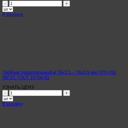
Количество
товара
Тройник
В корзину
параллельный
ø
108х4,0
–
108х4,0
мм
ППУ-
ОЦ
Ст10-
20
ГОСТ
Тройник параллельный ø 76х3,5 – 76х3,5 мм ППУ-ОЦ
10704-
09Г2С ГОСТ 10704-91
91
УЗНАТЬ ЦЕНУ
Количество
товара
Тройник
В корзину
параллельный
ø
76х3,5
–