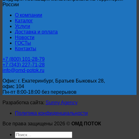
России
О компании
Каталог
Услуги
Доставка и оплата
Новости
ГОСТы
Контакты
+7 (800) 101-28-79
+7 (343) 227-71-28
info@omd-potok.ru
Офис: г. Екатеринбург, Братьев Быковых 28,
офис 104
Пн-пт 8:00-18:00 без перерывов
Разработка сайта:
Sunny Agency
Политика конфиденциальности
Все права защищены 2026 ©
ОМД ПОТОК
Искать: