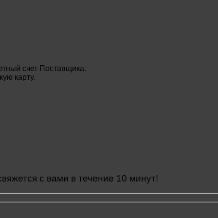
етный счет Поставщика.
ую карту.
яжется с вами в течение 10 минут!