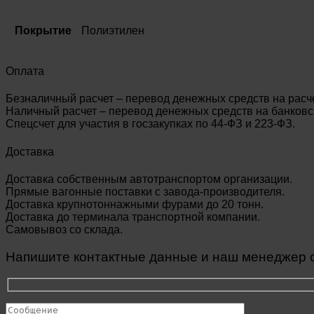
Покрытие
Полиэтилен
Оплата
Безналичный расчет – перевод денежных средств на расч
Наличный расчет – перевод денежных средств на банковск
Спецсчет для участия в госзакупках по 44-ФЗ и 223-ФЗ.
Доставка
Доставка собственным автотранспортом организации.
Прямые вагонные поставки с завода-производителя.
Доставка крупнотоннажными фурами до 20 тонн.
Доставка до терминала транспортной компании.
Самовывоз со склада.
Напишите контактные данные и наш менеджер св