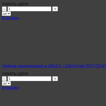
85
УЗНАТЬ ЦЕНУ
Количество
товара
Тройник
В корзину
параллельный
ø
108х4,0
–
108х4,0
мм
ППУ-
ПЭ-
МЗИ
Ст20
ГОСТ
Тройник параллельный ø 108х4,0 – 108х4,0 мм ППУ-ПЭ-М
8732-
78
УЗНАТЬ ЦЕНУ
Количество
товара
Тройник
В корзину
параллельный
ø
108х4,0
–