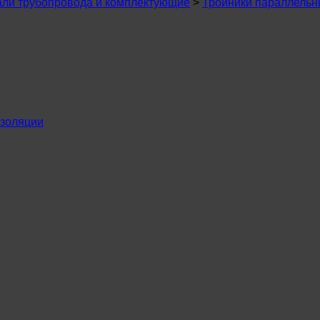
али трубопровода и комплектующие
>
Тройники параллель
изоляции