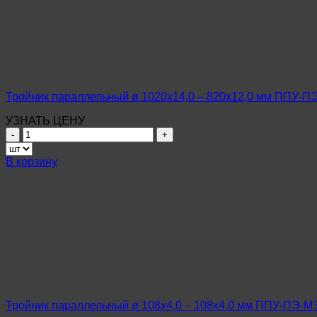
–
1020х14,0
мм
ППУ-
ПЭ-
МЗИ
Ст20
ГОСТ
Тройник параллельный ø 1020х14,0 – 820х12,0 мм ППУ-П
20295-
85
УЗНАТЬ ЦЕНУ
Количество
товара
Тройник
В корзину
параллельный
ø
1020х14,0
–
820х12,0
мм
ППУ-
ПЭ-
МЗИ
Ст20
ГОСТ
Тройник параллельный ø 108х4,0 – 108х4,0 мм ППУ-ПЭ-М
20295-