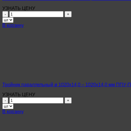
УЗНАТЬ ЦЕНУ
Количество
товара
Тройник
В корзину
параллельный
ø
108х4,0
–
89х4,0
мм
ППУ-
ПЭ-
МЗИ
Ст20
ГОСТ
Тройник параллельный ø 1020х14,0 – 1020х14,0 мм ППУ-
8732-
78
УЗНАТЬ ЦЕНУ
Количество
товара
Тройник
В корзину
параллельный
ø
1020х14,0