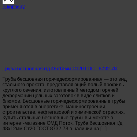
Труба
В корзину
бесшовная
г/
д
45х5,0мм
Ст20
ГОСТ
8732-
78
Труба бесшовная г/д 48х12мм Ст20 ГОСТ 8732-78
Труба бесшовная горячедеформированная — это вид
стального проката, представляющий полый профиль
круглого сечения, изготовленный методом горячей
деформации цельных заготовок в виде слитков и
блюмов. Бесшовные горячедеформированные трубы
применяются в энергетике, машиностроении,
строительстве, нефтегазовой и химической отраслях.
Купить стальные бесшовные трубы вы можете в
интернет-магазине ОМД Поток. Труба бесшовная г/д
48х12мм Ст20 ГОСТ 8732-78 в наличии на [...]