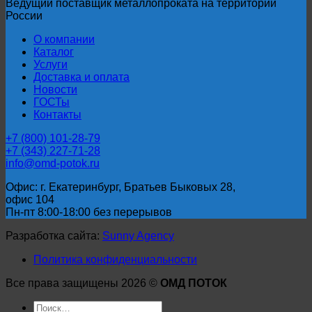
Ведущий поставщик металлопроката на территории
России
О компании
Каталог
Услуги
Доставка и оплата
Новости
ГОСТы
Контакты
+7 (800) 101-28-79
+7 (343) 227-71-28
info@omd-potok.ru
Офис: г. Екатеринбург, Братьев Быковых 28,
офис 104
Пн-пт 8:00-18:00 без перерывов
Разработка сайта:
Sunny Agency
Политика конфиденциальности
Все права защищены 2026 ©
ОМД ПОТОК
Искать: