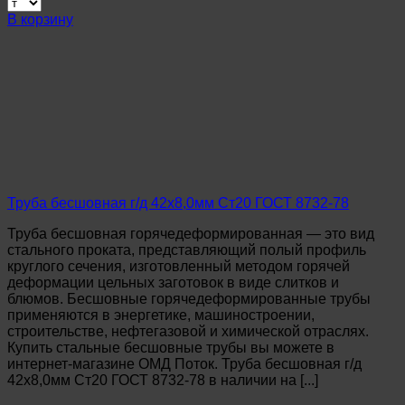
Труба
В корзину
бесшовная
г/
д
45х3,5мм
Ст20
ГОСТ
8732-
78
Труба бесшовная г/д 42х8,0мм Ст20 ГОСТ 8732-78
Труба бесшовная горячедеформированная — это вид
стального проката, представляющий полый профиль
круглого сечения, изготовленный методом горячей
деформации цельных заготовок в виде слитков и
блюмов. Бесшовные горячедеформированные трубы
применяются в энергетике, машиностроении,
строительстве, нефтегазовой и химической отраслях.
Купить стальные бесшовные трубы вы можете в
интернет-магазине ОМД Поток. Труба бесшовная г/д
42х8,0мм Ст20 ГОСТ 8732-78 в наличии на [...]