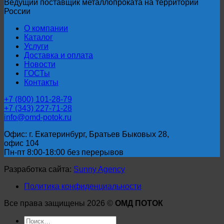
Ведущий поставщик металлопроката на территории
России
О компании
Каталог
Услуги
Доставка и оплата
Новости
ГОСТы
Контакты
+7 (800) 101-28-79
+7 (343) 227-71-28
info@omd-potok.ru
Офис: г. Екатеринбург, Братьев Быковых 28,
офис 104
Пн-пт 8:00-18:00 без перерывов
Разработка сайта:
Sunny Agency
Политика конфиденциальности
Все права защищены 2026 ©
ОМД ПОТОК
Искать: