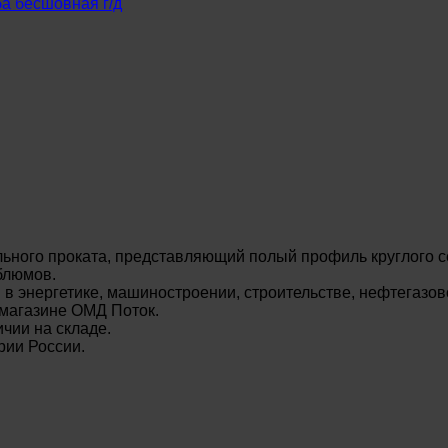
а бесшовная г/д
ьного проката, представляющий полый профиль круглого с
блюмов.
энергетике, машиностроении, строительстве, нефтегазово
-магазине ОМД Поток.
чии на складе.
рии России.