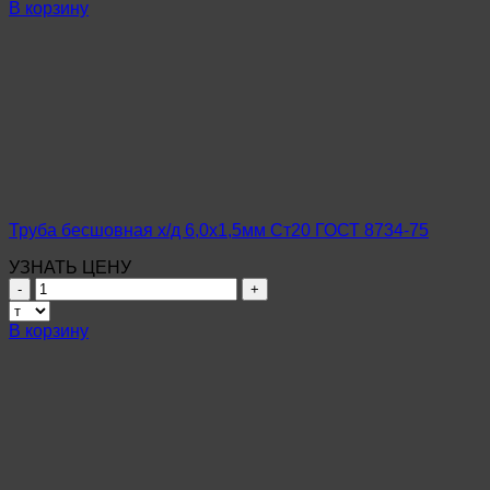
Труба
В корзину
бесшовная
х/
д
12х1,8мм
Ст20
ГОСТ
8734-
75
Труба бесшовная х/д 6,0х1,5мм Ст20 ГОСТ 8734-75
УЗНАТЬ ЦЕНУ
Количество
товара
Труба
В корзину
бесшовная
х/
д
6,0х1,5мм
Ст20
ГОСТ
8734-
75