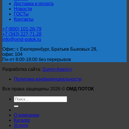
Доставка и оплата
Новости
ГОСТы
Контакты
+7 (800) 101-28-79
+7 (343) 227-71-28
info@omd-potok.ru
Офис: г. Екатеринбург, Братьев Быковых 28,
офис 104
Пн-пт 8:00-18:00 без перерывов
Разработка сайта:
Sunny Agency
Политика конфиденциальности
Все права защищены 2026 ©
ОМД ПОТОК
Искать:
О компании
Каталог
Услуги