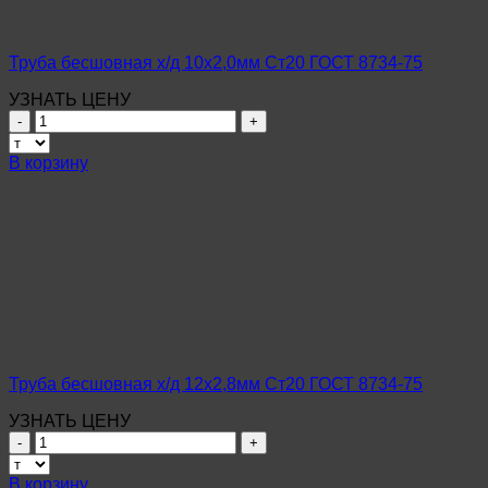
Труба бесшовная х/д 10х2,0мм Ст20 ГОСТ 8734-75
УЗНАТЬ ЦЕНУ
Количество
товара
Труба
В корзину
бесшовная
х/
д
10х2,0мм
Ст20
ГОСТ
8734-
75
Труба бесшовная х/д 12х2,8мм Ст20 ГОСТ 8734-75
УЗНАТЬ ЦЕНУ
Количество
товара
Труба
В корзину