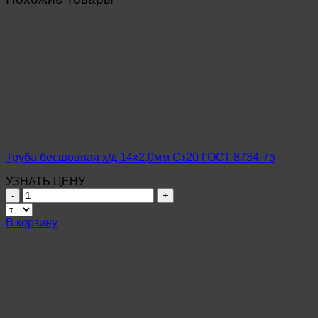
Труба бесшовная х/д 14х2,0мм Ст20 ГОСТ 8734-75
УЗНАТЬ ЦЕНУ
Количество
товара
Труба
В корзину
бесшовная
х/
д
14х2,0мм
Ст20
ГОСТ
8734-