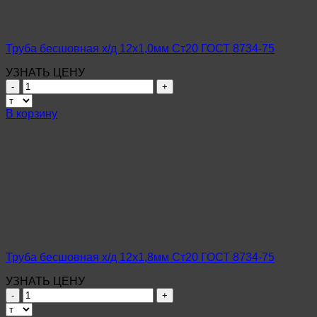
75
Труба бесшовная х/д 12х1,0мм Ст20 ГОСТ 8734-75
УЗНАТЬ ЦЕНУ
Количество
товара
Труба
В корзину
бесшовная
х/
д
12х1,0мм
Ст20
ГОСТ
8734-
75
Труба бесшовная х/д 12х1,8мм Ст20 ГОСТ 8734-75
УЗНАТЬ ЦЕНУ
Количество
товара