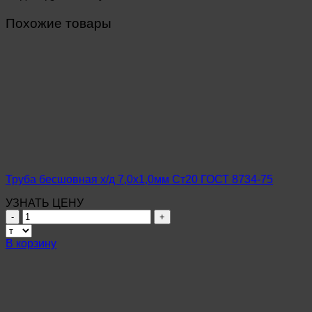
Похожие товары
Труба бесшовная х/д 7,0х1,0мм Ст20 ГОСТ 8734-75
УЗНАТЬ ЦЕНУ
Количество
товара
Труба
В корзину
бесшовная
х/
д
7,0х1,0мм
Ст20