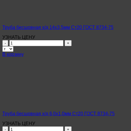
8734-
75
Труба бесшовная х/д 14х3,5мм Ст20 ГОСТ 8734-75
УЗНАТЬ ЦЕНУ
Количество
товара
Труба
В корзину
бесшовная
х/
д
14х3,5мм
Ст20
ГОСТ
8734-
75
Труба бесшовная х/д 6,0х1,0мм Ст20 ГОСТ 8734-75
УЗНАТЬ ЦЕНУ
Количество