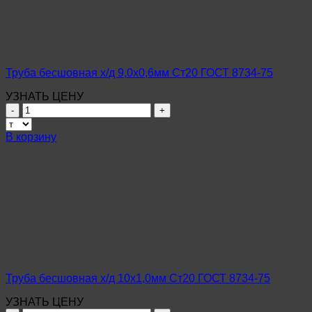
ГОСТ
8734-
75
Труба бесшовная х/д 9,0х0,6мм Ст20 ГОСТ 8734-75
УЗНАТЬ ЦЕНУ
Количество
товара
Труба
В корзину
бесшовная
х/
д
9,0х0,6мм
Ст20
ГОСТ
8734-
75
Труба бесшовная х/д 10х1,0мм Ст20 ГОСТ 8734-75
УЗНАТЬ ЦЕНУ