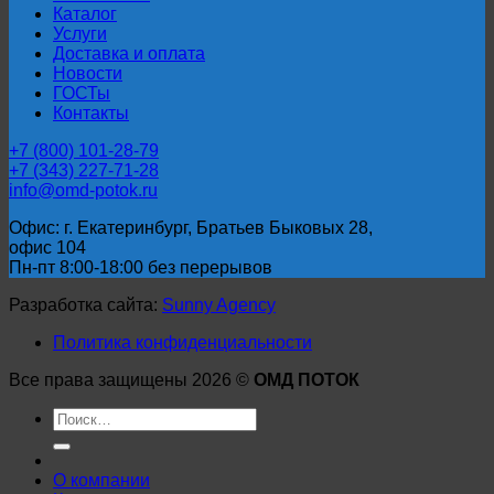
Каталог
Услуги
Доставка и оплата
Новости
ГОСТы
Контакты
+7 (800) 101-28-79
+7 (343) 227-71-28
info@omd-potok.ru
Офис: г. Екатеринбург, Братьев Быковых 28,
офис 104
Пн-пт 8:00-18:00 без перерывов
Разработка сайта:
Sunny Agency
Политика конфиденциальности
Все права защищены 2026 ©
ОМД ПОТОК
Искать:
О компании