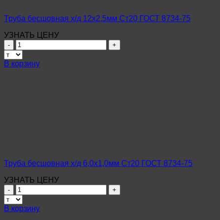
Труба бесшовная х/д 12х2,5мм Ст20 ГОСТ 8734-75
УЗНАТЬ ЦЕНУ
Количество
товара
Труба
В корзину
бесшовная
х/
д
12х2,5мм
Ст20
ГОСТ
8734-
75
Труба бесшовная х/д 6,0х1,0мм Ст20 ГОСТ 8734-75
УЗНАТЬ ЦЕНУ
Количество
товара
Труба
В корзину
бесшовная