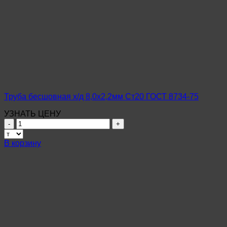
бесшовная
х/
д
10х1,0мм
Ст20
ГОСТ
8734-
75
Труба бесшовная х/д 8,0х2,2мм Ст20 ГОСТ 8734-75
УЗНАТЬ ЦЕНУ
Количество
товара
Труба
В корзину
бесшовная
х/
д
8,0х2,2мм
Ст20
ГОСТ
8734-
75