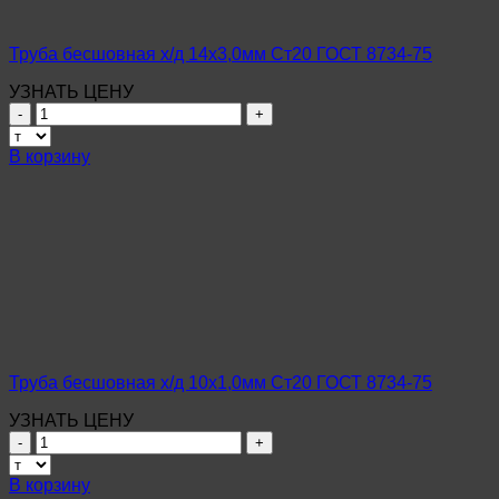
Труба бесшовная х/д 14х3,0мм Ст20 ГОСТ 8734-75
УЗНАТЬ ЦЕНУ
Количество
товара
Труба
В корзину
бесшовная
х/
д
14х3,0мм
Ст20
ГОСТ
8734-
75
Труба бесшовная х/д 10х1,0мм Ст20 ГОСТ 8734-75
УЗНАТЬ ЦЕНУ
Количество
товара
Труба
В корзину