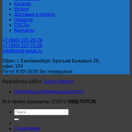
Каталог
Услуги
Доставка и оплата
Новости
ГОСТы
Контакты
+7 (800) 101-28-79
+7 (343) 227-71-28
info@omd-potok.ru
Офис: г. Екатеринбург, Братьев Быковых 28,
офис 104
Пн-пт 8:00-18:00 без перерывов
Разработка сайта:
Sunny Agency
Политика конфиденциальности
Все права защищены 2026 ©
ОМД ПОТОК
Искать:
О компании