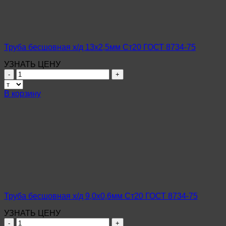
8734-
75
Труба бесшовная х/д 13х2,5мм Ст20 ГОСТ 8734-75
УЗНАТЬ ЦЕНУ
Количество
товара
Труба
В корзину
бесшовная
х/
д
13х2,5мм
Ст20
ГОСТ
8734-
75
Труба бесшовная х/д 9,0х0,6мм Ст20 ГОСТ 8734-75
УЗНАТЬ ЦЕНУ
Количество