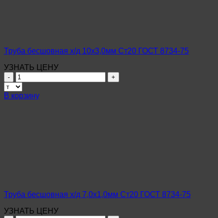
ГОСТ
8734-
75
Труба бесшовная х/д 10х3,0мм Ст20 ГОСТ 8734-75
УЗНАТЬ ЦЕНУ
Количество
товара
Труба
В корзину
бесшовная
х/
д
10х3,0мм
Ст20
ГОСТ
8734-
75
Труба бесшовная х/д 7,0х1,0мм Ст20 ГОСТ 8734-75
УЗНАТЬ ЦЕНУ