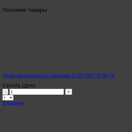
Похожие товары
Труба бесшовная х/д 14х4,0мм Ст20 ГОСТ 8734-75
УЗНАТЬ ЦЕНУ
Количество
товара
Труба
В корзину
бесшовная
х/
д
14х4,0мм
Ст20