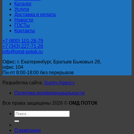
Каталог
Услуги
Доставка и оплата
Новости
ГОСТы
Контакты
+7 (800) 101-28-79
+7 (343) 227-71-28
info@omd-potok.ru
Офис: г. Екатеринбург, Братьев Быковых 28,
офис 104
Пн-пт 8:00-18:00 без перерывов
Разработка сайта:
Sunny Agency
Политика конфиденциальности
Все права защищены 2026 ©
ОМД ПОТОК
Искать:
О компании