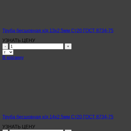
ГОСТ
8734-
75
Труба бесшовная х/д 13х2,5мм Ст20 ГОСТ 8734-75
УЗНАТЬ ЦЕНУ
Количество
товара
Труба
В корзину
бесшовная
х/
д
13х2,5мм
Ст20
ГОСТ
8734-
75
Труба бесшовная х/д 14х2,5мм Ст20 ГОСТ 8734-75
УЗНАТЬ ЦЕНУ