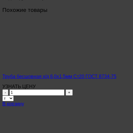
Похожие товары
Труба бесшовная х/д 6,0х1,5мм Ст20 ГОСТ 8734-75
УЗНАТЬ ЦЕНУ
Количество
товара
Труба
В корзину
бесшовная
х/
д
6,0х1,5мм
Ст20