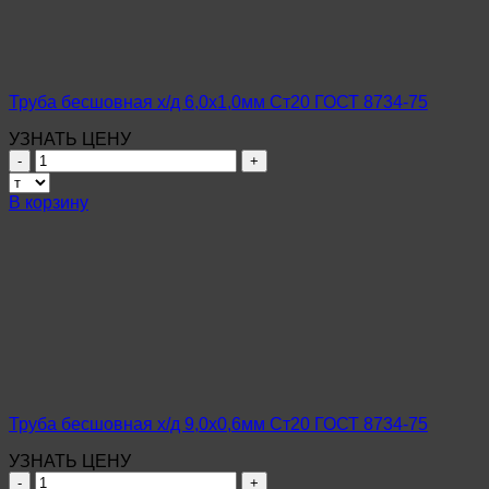
8734-
75
Труба бесшовная х/д 6,0х1,0мм Ст20 ГОСТ 8734-75
УЗНАТЬ ЦЕНУ
Количество
товара
Труба
В корзину
бесшовная
х/
д
6,0х1,0мм
Ст20
ГОСТ
8734-
75
Труба бесшовная х/д 9,0х0,6мм Ст20 ГОСТ 8734-75
УЗНАТЬ ЦЕНУ
Количество