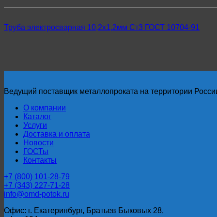
Труба электросварная 10,2х1,2мм Ст3 ГОСТ 10704-91
Ведущий поставщик металлопроката на территории Росси
О компании
Каталог
Услуги
Доставка и оплата
Новости
ГОСТы
Контакты
+7 (800) 101-28-79
+7 (343) 227-71-28
info@omd-potok.ru
Офис: г. Екатеринбург, Братьев Быковых 28,