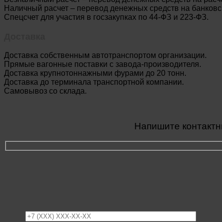
Наличный расчет – перевод денежных средств на банковск
Спецсчет для участия в госзакупках по 44-ФЗ и 223-ФЗ.
Доставка
Доставка собственным автотранспортом организации.
Прямые вагонные поставки с завода-производителя.
Доставка крупнотоннажными фурами до 20 тонн.
Доставка до терминала транспортной компании.
Самовывоз со склада.
Напишите контактн