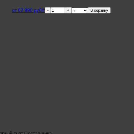
Количество
от 62 990 руб/т
В корзину
товара
Труба
электросварная
20х1,0мм
Ст3
ГОСТ
10704-
91
етный счет Поставщика.