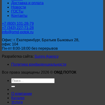
Доставка и оплата
Новости
ГОСТы
Контакты
+7 (800) 101-28-79
+7 (343) 227-71-28
info@omd-potok.ru
Офис: г. Екатеринбург, Братьев Быковых 28,
офис 104
Пн-пт 8:00-18:00 без перерывов
Разработка сайта:
Sunny Agency
Политика конфиденциальности
Все права защищены 2026 ©
ОМД ПОТОК
Искать:
О компании
Каталог
Услуги