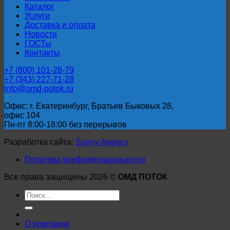
Каталог
Услуги
Доставка и оплата
Новости
ГОСТы
Контакты
+7 (800) 101-28-79
+7 (343) 227-71-28
info@omd-potok.ru
Офис: г. Екатеринбург, Братьев Быковых 28,
офис 104
Пн-пт 8:00-18:00 без перерывов
Разработка сайта:
Sunny Agency
Политика конфиденциальности
Все права защищены 2026 ©
ОМД ПОТОК
Искать:
О компании