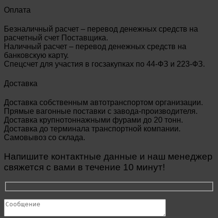
Оплата
Безналичный расчет – перевод денежных средств на
расчетный счет Поставщика.
Наличный расчет – перевод денежных средств на
банковскую карту.
Спецсчет для участия в госзакупках по 44-ФЗ и 223-ФЗ.
Доставка
Доставка собственным автотранспортом организации.
Прямые вагонные поставки с завода-производителя.
Доставка крупнотоннажными фурами до 20 тонн.
Доставка до терминала транспортной компании.
Самовывоз со склада.
Напишите контактные данные и наш менеджер
свяжется с вами в течение 10 минут!