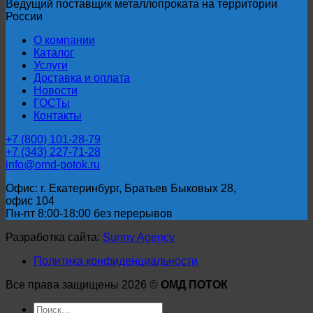
Ведущий поставщик металлопроката на территории
России
О компании
Каталог
Услуги
Доставка и оплата
Новости
ГОСТы
Контакты
+7 (800) 101-28-79
+7 (343) 227-71-28
info@omd-potok.ru
Офис: г. Екатеринбург, Братьев Быковых 28,
офис 104
Пн-пт 8:00-18:00 без перерывов
Разработка сайта:
Sunny Agency
Политика конфиденциальности
Все права защищены 2026 ©
ОМД ПОТОК
Искать: