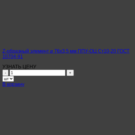
Z-образный элемент ⌀ 76х3,5 мм ППУ-ОЦ Ст10-20 ГОСТ
10704-91
УЗНАТЬ ЦЕНУ
Количество
товара
Z-
В корзину
образный
элемент
⌀
76х3,5
мм
ППУ-
ОЦ
Ст10-
20