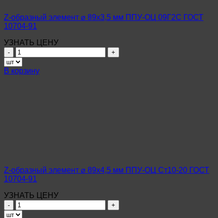
ГОСТ
10704-
Z-образный элемент ⌀ 89х3,5 мм ППУ-ОЦ 09Г2С ГОСТ
91
10704-91
УЗНАТЬ ЦЕНУ
Количество
товара
Z-
В корзину
образный
элемент
⌀
89х3,5
мм
ППУ-
ОЦ
09Г2С
ГОСТ
10704-
91
Z-образный элемент ⌀ 89х4,5 мм ППУ-ОЦ Ст10-20 ГОСТ
10704-91
УЗНАТЬ ЦЕНУ
Количество
товара