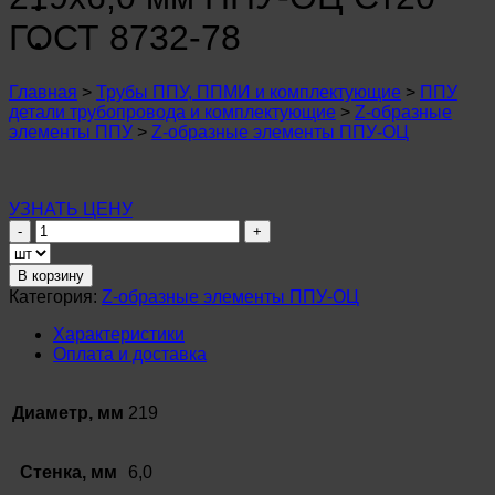
n
u
ГОСТ 8732-78
n
u
n
Главная
>
Трубы ППУ, ППМИ и комплектующие
>
ППУ
u
детали трубопровода и комплектующие
>
Z-образные
n
элементы ППУ
>
Z-образные элементы ППУ-ОЦ
u
n
u
n
УЗНАТЬ ЦЕНУ
u
Количество
n
товара
u
Z-
В корзину
n
образный
u
Категория:
Z-образные элементы ППУ-ОЦ
элемент
n
⌀
u
Характеристики
219х6,0
Оплата и доставка
n
мм
u
ППУ-
ОЦ
Диаметр, мм
219
Ст20
ГОСТ
8732-
Стенка, мм
6,0
78