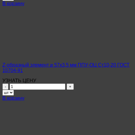
Z-
В корзину
образный
элемент
⌀
89х4,5
мм
ППУ-
ОЦ
Ст10-
20
ГОСТ
10704-
Z-образный элемент ⌀ 57х3,5 мм ППУ-ОЦ Ст10-20 ГОСТ
91
10704-91
УЗНАТЬ ЦЕНУ
Количество
товара
Z-
В корзину
образный
элемент
⌀
57х3,5
мм
ППУ-
ОЦ