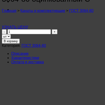
n
u
n
Главная
>
Канаты и комплектующие
>
ГОСТ 3064-80
u
n
u
n
УЗНАТЬ ЦЕНУ
u
Количество
n
товара
u
Канат
В корзину
n
стальной
Категория:
ГОСТ 3064-80
u
7,0мм
n
ГОСТ
Описание
u
3064-
Характеристики
n
80
Оплата и доставка
u
оцинкованный
n
С
u
n
u