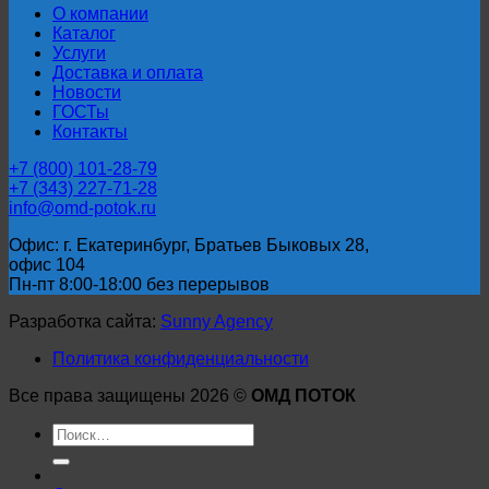
О компании
Каталог
Услуги
Доставка и оплата
Новости
ГОСТы
Контакты
+7 (800) 101-28-79
+7 (343) 227-71-28
info@omd-potok.ru
Офис: г. Екатеринбург, Братьев Быковых 28,
офис 104
Пн-пт 8:00-18:00 без перерывов
Разработка сайта:
Sunny Agency
Политика конфиденциальности
Все права защищены 2026 ©
ОМД ПОТОК
Искать: