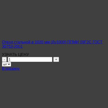
ø
1020
мм
(Ду1000)
ППМИ
Ст3
ГОСТ
30753-
2001
Отвод стальной ø 1020 мм (Ду1000) ППМИ 09Г2С ГОСТ
30753-2001
УЗНАТЬ ЦЕНУ
Количество
товара
Отвод
В корзину
стальной
ø
1020
мм
(Ду1000)
ППМИ
09Г2С
ГОСТ
30753-