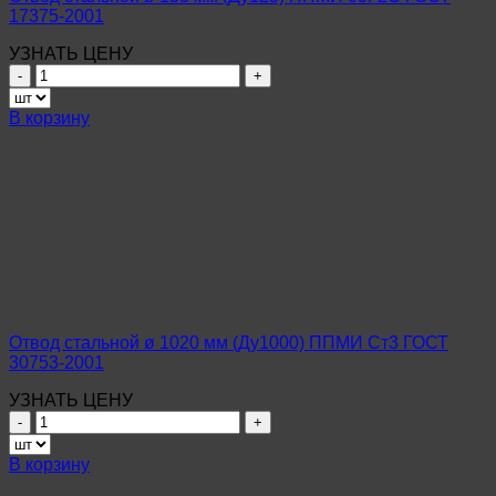
17375-2001
УЗНАТЬ ЦЕНУ
Количество
товара
Отвод
В корзину
стальной
ø
133
мм
(Ду125)
ППМИ
09Г2С
ГОСТ
17375-
2001
Отвод стальной ø 1020 мм (Ду1000) ППМИ Ст3 ГОСТ
30753-2001
УЗНАТЬ ЦЕНУ
Количество
товара
Отвод
В корзину
стальной