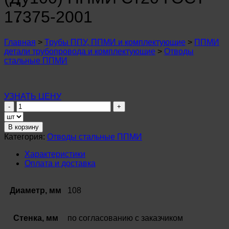
n
u
17375-2001
n
u
n
Главная
>
Трубы ППУ, ППМИ и комплектующие
>
ППМИ
u
детали трубопровода и комплектующие
>
Отводы
n
стальные ППМИ
u
n
u
n
УЗНАТЬ ЦЕНУ
u
Количество
n
товара
u
Отвод
В корзину
n
стальной
u
Категория:
Отводы стальные ППМИ
ø
n
108
Характеристики
u
мм
Оплата и доставка
n
(Ду100)
u
ППМИ
Ст20
Диаметр, мм
108
ГОСТ
17375-
2001
Стенка, мм
по согласованию с заказчиком