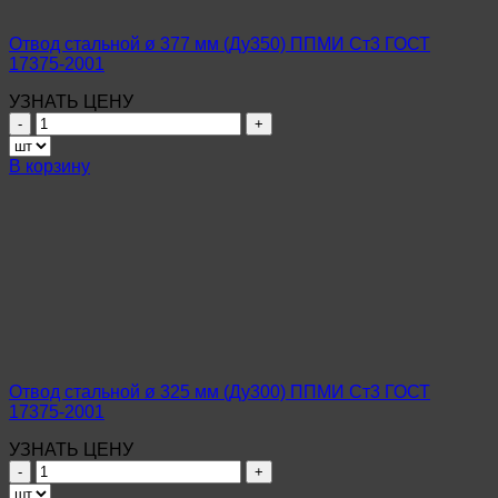
2001
Отвод стальной ø 377 мм (Ду350) ППМИ Ст3 ГОСТ
17375-2001
УЗНАТЬ ЦЕНУ
Количество
товара
Отвод
В корзину
стальной
ø
377
мм
(Ду350)
ППМИ
Ст3
ГОСТ
17375-
2001
Отвод стальной ø 325 мм (Ду300) ППМИ Ст3 ГОСТ
17375-2001
УЗНАТЬ ЦЕНУ
Количество
товара