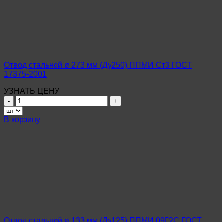
Отвод стальной ø 273 мм (Ду250) ППМИ Ст3 ГОСТ
17375-2001
УЗНАТЬ ЦЕНУ
Количество
товара
Отвод
В корзину
стальной
ø
273
мм
(Ду250)
ППМИ
Ст3
ГОСТ
17375-
2001
Отвод стальной ø 133 мм (Ду125) ППМИ 09Г2С ГОСТ