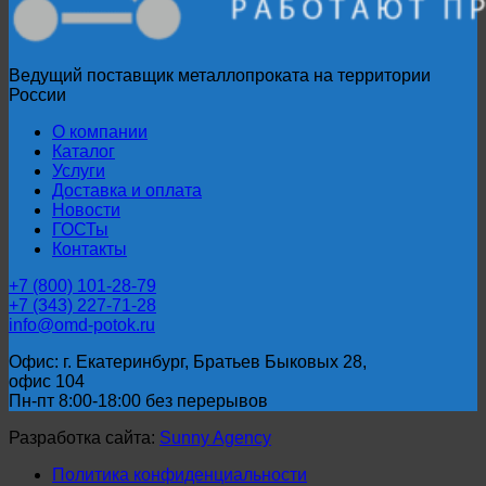
30753-
2001
Ведущий поставщик металлопроката на территории
России
О компании
Каталог
Услуги
Доставка и оплата
Новости
ГОСТы
Контакты
+7 (800) 101-28-79
+7 (343) 227-71-28
info@omd-potok.ru
Офис: г. Екатеринбург, Братьев Быковых 28,
офис 104
Пн-пт 8:00-18:00 без перерывов
Разработка сайта:
Sunny Agency
Политика конфиденциальности