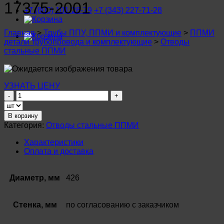
17375-2001
+7 (800) 101-28-79
+7 (343) 227-71-28
Главная
>
Трубы ППУ, ППМИ и комплектующие
>
ППМИ
детали трубопровода и комплектующие
>
Отводы
стальные ППМИ
УЗНАТЬ ЦЕНУ
Количество
товара
Отвод
В корзину
стальной
Категория:
Отводы стальные ППМИ
ø
426
Характеристики
мм
Оплата и доставка
(Ду400)
ППМИ
Ст20
Диаметр, мм
426
ГОСТ
17375-
2001
Стенка, мм
по согласованию с заказчиком